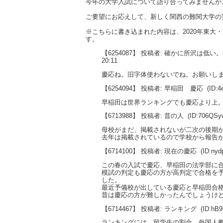
今年の大学入試について語り合ってみませんか
ご要望にお応えして、新しく関西の難関大学の
※こちらに書き込まれた内容は、2020年東
す。
【6254087】 投稿者: 確かに所沢は低
20:11
慶応ね。旧字体使わないでね。お願いし
【6254094】 投稿者: 早稲田 慶応
(ID:4
早稲田は世界ランキングでも慶応より上
【6713988】 投稿者: 昔の人
(ID:706QSy
母校がまだ、掲載されないが二次の後期
去年は掲載されているので学校から報告
【6714100】 投稿者: 現在の慶応
(ID:ny
この春の入試で慶応、早稲田の法学部に
模試の判定も慶応の方が高判定で合格を
した。
最近予備校が出している慶応と早稲田合
昔は慶応の方が難しかったんでしょうけ
【6714467】 投稿者: ランキング
(ID:hB
ランキングには、留学生の割合、外国人