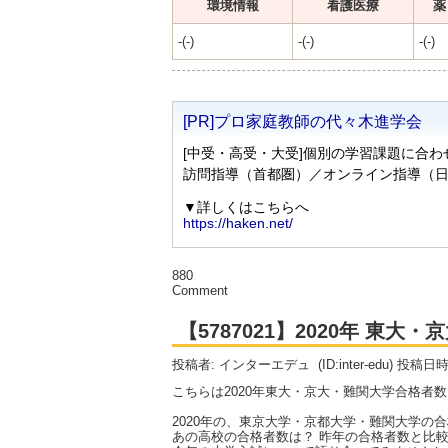
環境情報
看護医療
薬
-(-)
-(-)
-(-)
880
Comment
【5787021】2020年 東
投稿者: インターエデュ
(ID:inter-edu) 投稿日
こちらは2020年東大・京大・難関大学合格者
2020年の、東京大学・京都大学・難関大学の
あの高校の合格者数は？ 昨年の合格者数と比較