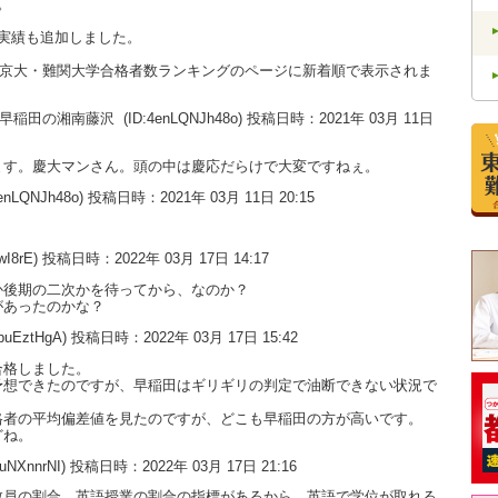
。
実績も追加しました。
大・京大・難関大学合格者数ランキングのページに新着順で表示されま
い。早稲田の湘南藤沢
(ID:4enLQNJh48o) 投稿日時：2021年 03月 11日
ます。慶大マンさん。頭の中は慶応だらけで大変ですねぇ。
enLQNJh48o) 投稿日時：2021年 03月 11日 20:15
。
wI8rE) 投稿日時：2022年 03月 17日 14:17
か後期の二次かを待ってから、なのか？
があったのかな？
dpuEztHgA) 投稿日時：2022年 03月 17日 15:42
合格しました。
予想できたのですが、早稲田はギリギリの判定で油断できない状況で
格者の平均偏差値を見たのですが、どこも早稲田の方が高いです。
どね。
9uNXnnrNI) 投稿日時：2022年 03月 17日 21:16
教員の割合、英語授業の割合の指標があるから、英語で学位が取れる