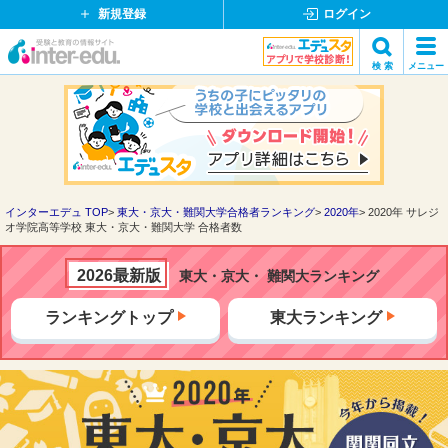
新規登録
ログイン
イ
検 索
メニュー
ン
閉
検索
タ
じ
ー
る
エ
デ
ュ・
ド
インターエデュ TOP
東大・京大・難関大学合格者ランキング
2020年
2020年 サレジ
オ学院高等学校 東大・京大・難関大学 合格者数
ッ
ト
コ
2026最新版
東大・京大・ 難関大ランキング
ム
ランキングトップ
東大ランキング