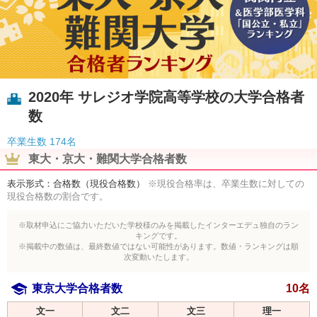
2020年 サレジオ学院高等学校の大学合格者
数
卒業生数
174名
東大・京大・難関大学合格者数
表示形式：合格数（現役合格数）
※現役合格率は、卒業生数に対しての
現役合格数の割合です。
※取材申込にご協力いただいた学校様のみを掲載したインターエデュ独自のラン
キングです。
※掲載中の数値は、最終数値ではない可能性があります。数値・ランキングは順
次変動いたします。
東京大学合格者数
10名
文一
文二
文三
理一