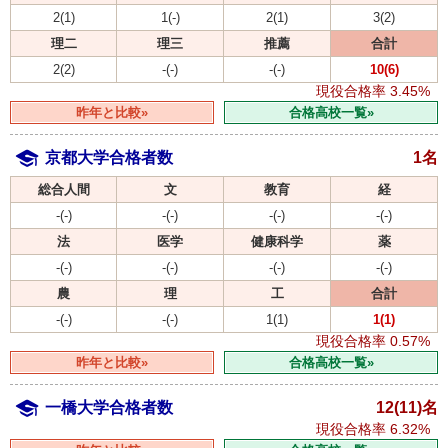
2(1)
1(-)
2(1)
3(2)
理二
理三
推薦
合計
2(2)
-(-)
-(-)
10(6)
現役合格率
3.45%
昨年と比較»
合格高校一覧»
京都大学合格者数
1名
総合人間
文
教育
経
-(-)
-(-)
-(-)
-(-)
法
医学
健康科学
薬
-(-)
-(-)
-(-)
-(-)
農
理
工
合計
-(-)
-(-)
1(1)
1(1)
現役合格率
0.57%
昨年と比較»
合格高校一覧»
一橋大学合格者数
12(11)名
現役合格率
6.32%