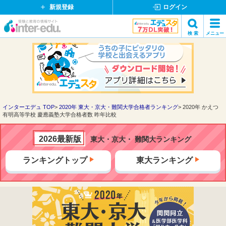
新規登録
ログイン
イ
検 索
メニュー
ン
閉
検索
タ
じ
ー
る
エ
デ
ュ・
ド
インターエデュ TOP
2020年 東大・京大・難関大学合格者ランキング
2020年 かえつ
有明高等学校 慶應義塾大学合格者数 昨年比較
ッ
ト
コ
2026最新版
東大・京大・ 難関大ランキング
ム
ランキングトップ
東大ランキング