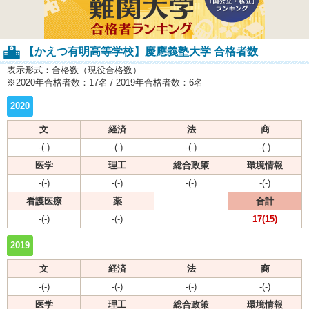
【かえつ有明高等学校】慶應義塾大学 合格者数
表示形式：合格数（現役合格数）
※2020年合格者数：17名 / 2019年合格者数：6名
2020
文
経済
法
商
-(-)
-(-)
-(-)
-(-)
医学
理工
総合政策
環境情報
-(-)
-(-)
-(-)
-(-)
看護医療
薬
合計
-(-)
-(-)
17(15)
2019
文
経済
法
商
-(-)
-(-)
-(-)
-(-)
医学
理工
総合政策
環境情報