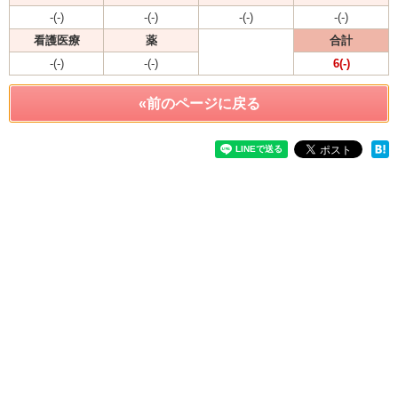
-(-)
-(-)
-(-)
-(-)
看護医療
薬
合計
-(-)
-(-)
6(-)
«前のページに戻る