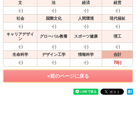
文
法
経済
経営
-(-)
-(-)
-(-)
-(-)
社会
国際文化
人間環境
現代福祉
-(-)
-(-)
-(-)
-(-)
キャリアデザイ
グローバル教養
スポーツ健康
理工
ン
-(-)
-(-)
-(-)
-(-)
生命科学
デザイン工学
情報科学
合計
-(-)
-(-)
-(-)
70(-)
«前のページに戻る