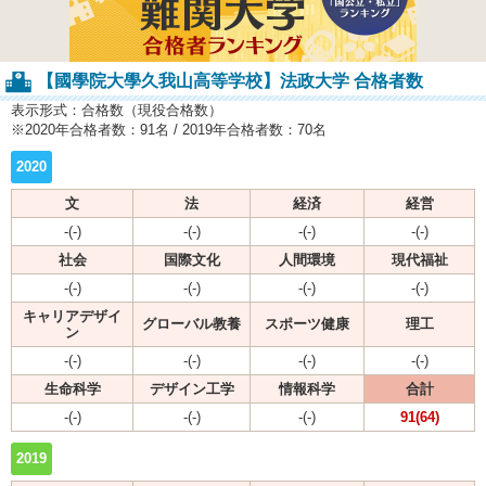
【國學院大學久我山高等学校】法政大学 合格者数
表示形式：合格数（現役合格数）
※2020年合格者数：91名 / 2019年合格者数：70名
2020
文
法
経済
経営
-(-)
-(-)
-(-)
-(-)
社会
国際文化
人間環境
現代福祉
-(-)
-(-)
-(-)
-(-)
キャリアデザイ
グローバル教養
スポーツ健康
理工
ン
-(-)
-(-)
-(-)
-(-)
生命科学
デザイン工学
情報科学
合計
-(-)
-(-)
-(-)
91(64)
2019