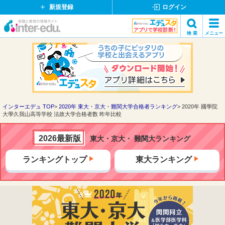
新規登録
ログイン
イ
検 索
メニュー
ン
閉
検索
タ
じ
ー
る
エ
デ
ュ・
ド
インターエデュ TOP
2020年 東大・京大・難関大学合格者ランキング
2020年 國學院
大學久我山高等学校 法政大学合格者数 昨年比較
ッ
ト
コ
2026最新版
東大・京大・ 難関大ランキング
ム
ランキングトップ
東大ランキング