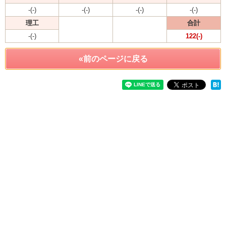
-(-)
-(-)
-(-)
-(-)
理工
合計
-(-)
122(-)
«前のページに戻る