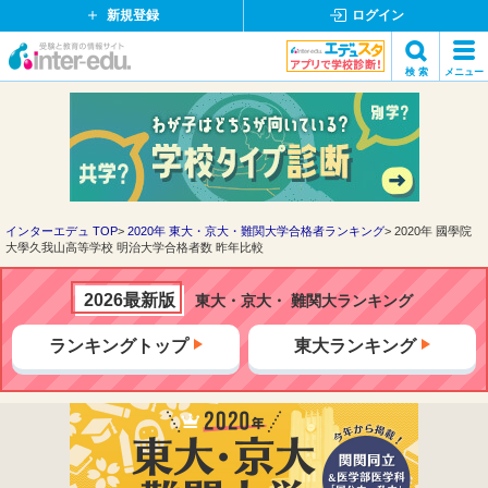
新規登録
ログイン
イ
検 索
メニュー
ン
閉
検索
タ
じ
ー
る
エ
デ
ュ・
ド
インターエデュ TOP
2020年 東大・京大・難関大学合格者ランキング
2020年 國學院
大學久我山高等学校 明治大学合格者数 昨年比較
ッ
ト
コ
2026最新版
東大・京大・ 難関大ランキング
ム
ランキングトップ
東大ランキング