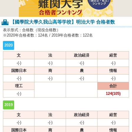
【國學院大學久我山高等学校】明治大学 合格者数
表示形式：合格数（現役合格数）
※2020年合格者数：124名 / 2019年合格者数：122名
2020
文
法
政治経済
経営
-(-)
-(-)
-(-)
-(-)
国際日本
商
農
情報
-(-)
-(-)
-(-)
-(-)
理工
合計
-(-)
124(105)
2019
文
法
政治経済
経営
-(-)
-(-)
-(-)
-(-)
国際日本
商
農
情報