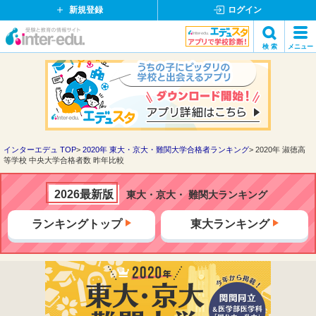
新規登録
ログイン
イ
検 索
メニュー
ン
閉
検索
タ
じ
ー
る
エ
デ
ュ・
ド
インターエデュ TOP
2020年 東大・京大・難関大学合格者ランキング
2020年 淑徳高
等学校 中央大学合格者数 昨年比較
ッ
ト
コ
2026最新版
東大・京大・ 難関大ランキング
ム
ランキングトップ
東大ランキング