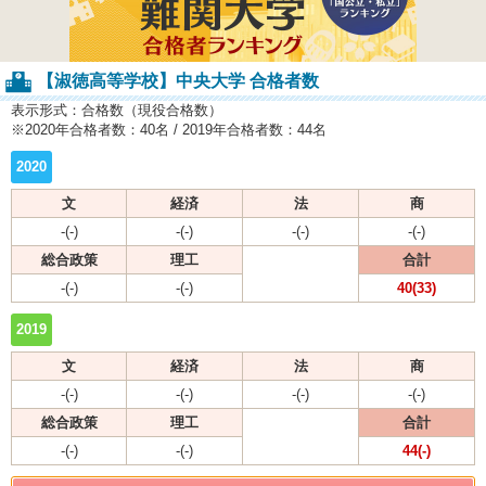
【淑徳高等学校】中央大学 合格者数
表示形式：合格数（現役合格数）
※2020年合格者数：40名 / 2019年合格者数：44名
2020
文
経済
法
商
-(-)
-(-)
-(-)
-(-)
総合政策
理工
合計
-(-)
-(-)
40(33)
2019
文
経済
法
商
-(-)
-(-)
-(-)
-(-)
総合政策
理工
合計
-(-)
-(-)
44(-)