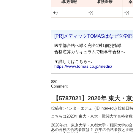
環境情報
看護医療
薬
-(-)
-(-)
-(-)
880
Comment
【5787021】2020年 東
投稿者: インターエデュ
(ID:inter-edu) 投稿日
こちらは2020年東大・京大・難関大学合格者
2020年の、東京大学・京都大学・難関大学の
あの高校の合格者数は？ 昨年の合格者数と比較