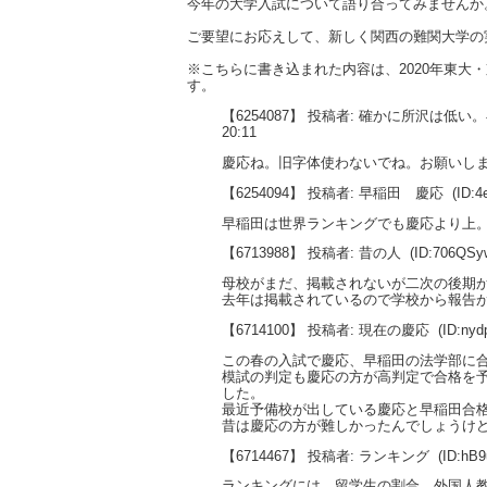
今年の大学入試について語り合ってみませんか
ご要望にお応えして、新しく関西の難関大学の
※こちらに書き込まれた内容は、2020年東
す。
【6254087】 投稿者: 確かに所沢は低
20:11
慶応ね。旧字体使わないでね。お願いし
【6254094】 投稿者: 早稲田 慶応
(ID:4
早稲田は世界ランキングでも慶応より上
【6713988】 投稿者: 昔の人
(ID:706QSy
母校がまだ、掲載されないが二次の後期
去年は掲載されているので学校から報告
【6714100】 投稿者: 現在の慶応
(ID:ny
この春の入試で慶応、早稲田の法学部に
模試の判定も慶応の方が高判定で合格を
した。
最近予備校が出している慶応と早稲田合
昔は慶応の方が難しかったんでしょうけ
【6714467】 投稿者: ランキング
(ID:hB
ランキングには、留学生の割合、外国人