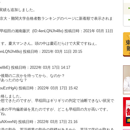
。
実績も追加しました。
大・京大・難関大学合格者数ランキングのページに新着順で表示されま
い。早稲田の湘南藤沢
(ID:4enLQNJh48o) 投稿日時：2021年 03月 11日
ます。慶大マンさん。頭の中は慶応だらけで大変ですねぇ。
enLQNJh48o) 投稿日時：2021年 03月 11日 20:15
。
wI8rE) 投稿日時：2022年 03月 17日 14:17
か後期の二次かを待ってから、なのか？
があったのかな？
dpuEztHgA) 投稿日時：2022年 03月 17日 15:42
合格しました。
予想できたのですが、早稲田はギリギリの判定で油断できない状況で
格者の平均偏差値を見たのですが、どこも早稲田の方が高いです。
どね。
9uNXnnrNI) 投稿日時：2022年 03月 17日 21:16
教員の割合、英語授業の割合の指標があるから、英語で学位が取れる