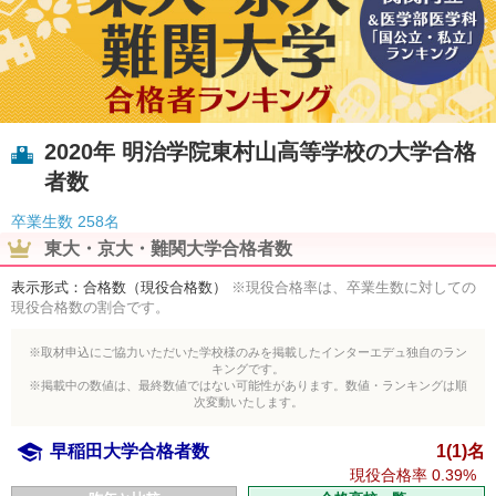
2020年 明治学院東村山高等学校の大学合格
者数
卒業生数
258名
東大・京大・難関大学合格者数
表示形式：合格数（現役合格数）
※現役合格率は、卒業生数に対しての
現役合格数の割合です。
※取材申込にご協力いただいた学校様のみを掲載したインターエデュ独自のラン
キングです。
※掲載中の数値は、最終数値ではない可能性があります。数値・ランキングは順
次変動いたします。
早稲田大学合格者数
1(1)名
現役合格率
0.39%