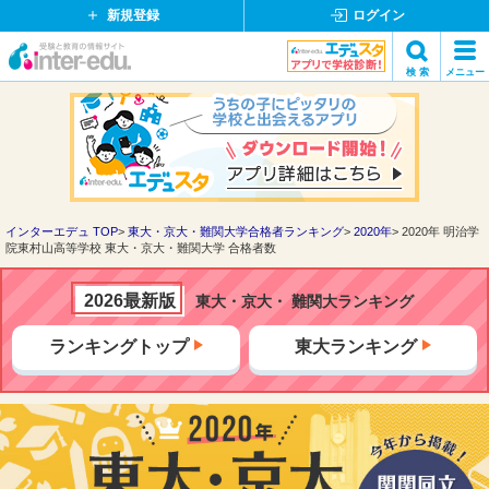
新規登録
ログイン
イ
検 索
メニュー
ン
閉
検索
タ
じ
ー
る
エ
デ
ュ・
ド
インターエデュ TOP
東大・京大・難関大学合格者ランキング
2020年
2020年 明治学
院東村山高等学校 東大・京大・難関大学 合格者数
ッ
ト
コ
2026最新版
東大・京大・ 難関大ランキング
ム
ランキングトップ
東大ランキング