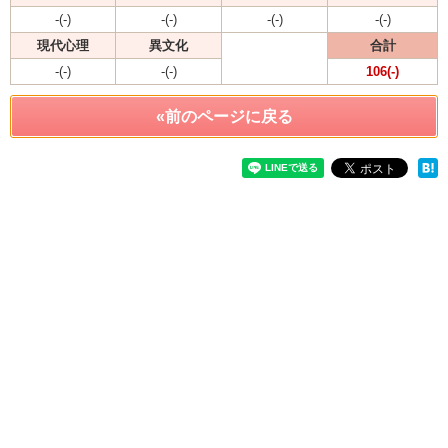
-(-)
-(-)
-(-)
-(-)
現代心理
異文化
合計
-(-)
-(-)
106(-)
«前のページに戻る