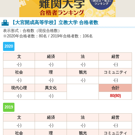
【大宮開成高等学校】立教大学 合格者数
表示形式：合格数（現役合格数）
※2020年合格者数：80名 / 2019年合格者数：106名
2020
文
経済
法
経営
-(-)
-(-)
-(-)
-(-)
社会
理
観光
コミュニティ
-(-)
-(-)
-(-)
-(-)
現代心理
異文化
合計
-(-)
-(-)
80(80)
2019
文
経済
法
経営
-(-)
-(-)
-(-)
-(-)
社会
理
観光
コミュニティ