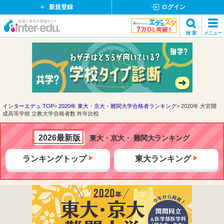
新規登録
ログイン
イ
検 索
メニュー
ン
閉
検索
タ
じ
ー
る
エ
デ
ュ・
ド
インターエデュ TOP
2020年 東大・京大・難関大学合格者ランキング
2020年 大宮開
成高等学校 立教大学合格者数 昨年比較
ッ
ト
コ
2026最新版
東大・京大・ 難関大ランキング
ム
ランキングトップ
東大ランキング