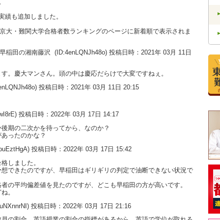
。
実績も追加しました。
大・京大・難関大学合格者数ランキングのページに新着順で表示されま
い。早稲田の湘南藤沢
(ID:4enLQNJh48o) 投稿日時：2021年 03月 11日
ます。慶大マンさん。頭の中は慶応だらけで大変ですねぇ。
enLQNJh48o) 投稿日時：2021年 03月 11日 20:15
。
wI8rE) 投稿日時：2022年 03月 17日 14:17
か後期の二次かを待ってから、なのか？
があったのかな？
dpuEztHgA) 投稿日時：2022年 03月 17日 15:42
合格しました。
予想できたのですが、早稲田はギリギリの判定で油断できない状況で
格者の平均偏差値を見たのですが、どこも早稲田の方が高いです。
どね。
9uNXnnrNI) 投稿日時：2022年 03月 17日 21:16
教員の割合、英語授業の割合の指標があるから、英語で学位が取れる