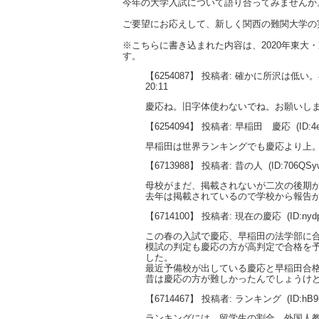
今年の大学入試について語り合ってみませんか
ご要望にお応えして、新しく関西の難関大学の
※こちらに書き込まれた内容は、2020年東
す。
【6254087】 投稿者: 確かに所沢は低
20:11
慶応ね。旧字体使わないでね。お願いし
【6254094】 投稿者: 早稲田 慶応
(ID:4
早稲田は世界ランキングでも慶応より上
【6713988】 投稿者: 昔の人
(ID:706QSy
母校がまだ、掲載されないが二次の後期
去年は掲載されているので学校から報告
【6714100】 投稿者: 現在の慶応
(ID:ny
この春の入試で慶応、早稲田の法学部に
模試の判定も慶応の方が高判定で合格を
した。
最近予備校が出している慶応と早稲田合
昔は慶応の方が難しかったんでしょうけ
【6714467】 投稿者: ランキング
(ID:hB
ランキングには、留学生の割合、外国人