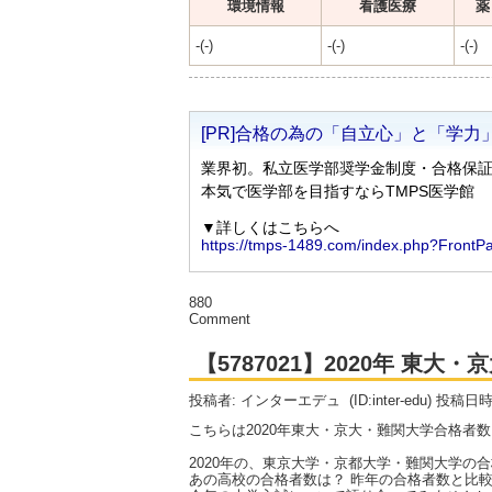
環境情報
看護医療
薬
-(-)
-(-)
-(-)
880
Comment
【5787021】2020年 東
投稿者: インターエデュ
(ID:inter-edu) 投稿日
こちらは2020年東大・京大・難関大学合格者
2020年の、東京大学・京都大学・難関大学の
あの高校の合格者数は？ 昨年の合格者数と比較