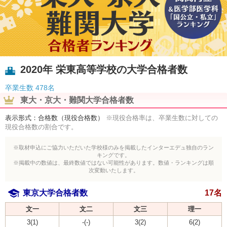
2020年 栄東高等学校の大学合格者数
卒業生数
478名
東大・京大・難関大学合格者数
表示形式：合格数（現役合格数）
※現役合格率は、卒業生数に対しての
現役合格数の割合です。
※取材申込にご協力いただいた学校様のみを掲載したインターエデュ独自のラン
キングです。
※掲載中の数値は、最終数値ではない可能性があります。数値・ランキングは順
次変動いたします。
東京大学合格者数
17名
文一
文二
文三
理一
3(1)
-(-)
3(2)
6(2)