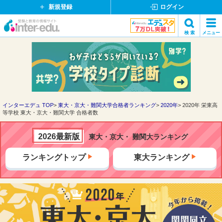
新規登録
ログイン
イ
検 索
メニュー
ン
閉
検索
タ
じ
ー
る
エ
デ
ュ・
ド
インターエデュ TOP
東大・京大・難関大学合格者ランキング
2020年
2020年 栄東高
等学校 東大・京大・難関大学 合格者数
ッ
ト
コ
2026最新版
東大・京大・ 難関大ランキング
ム
ランキングトップ
東大ランキング