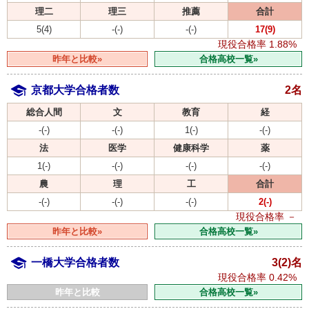
理二
理三
推薦
合計
5(4)
-(-)
-(-)
17(9)
現役合格率
1.88%
昨年と比較»
合格高校一覧»
京都大学合格者数
2名
総合人間
文
教育
経
-(-)
-(-)
1(-)
-(-)
法
医学
健康科学
薬
1(-)
-(-)
-(-)
-(-)
農
理
工
合計
-(-)
-(-)
-(-)
2(-)
現役合格率
－
昨年と比較»
合格高校一覧»
一橋大学合格者数
3(2)名
現役合格率
0.42%
昨年と比較
合格高校一覧»