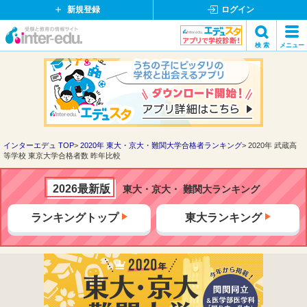
新規登録
ログイン
イ
検 索
メニュー
ン
閉
検索
タ
じ
ー
る
エ
デ
ュ・
ド
インターエデュ TOP
2020年 東大・京大・難関大学合格者ランキング
2020年 武蔵高
等学校 東京大学合格者数 昨年比較
ッ
ト
コ
2026最新版
東大・京大・ 難関大ランキング
ム
ランキングトップ
東大ランキング