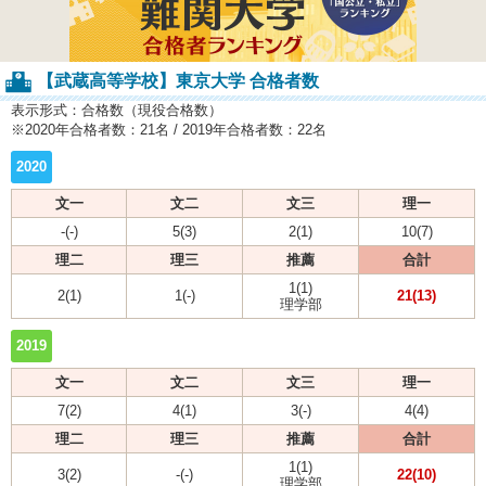
【武蔵高等学校】東京大学 合格者数
表示形式：合格数（現役合格数）
※2020年合格者数：21名 / 2019年合格者数：22名
2020
文一
文二
文三
理一
-(-)
5(3)
2(1)
10(7)
理二
理三
推薦
合計
1(1)
2(1)
1(-)
21(13)
理学部
2019
文一
文二
文三
理一
7(2)
4(1)
3(-)
4(4)
理二
理三
推薦
合計
1(1)
3(2)
-(-)
22(10)
理学部