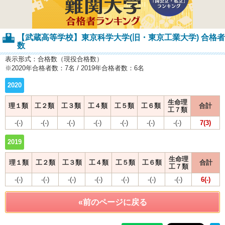
【武蔵高等学校】東京科学大学(旧・東京工業大学) 合格者
数
表示形式：合格数（現役合格数）
※2020年合格者数：7名 / 2019年合格者数：6名
2020
生命理
理１類
工２類
工３類
工４類
工５類
工６類
合計
工７類
-(-)
-(-)
-(-)
-(-)
-(-)
-(-)
-(-)
7(3)
2019
生命理
理１類
工２類
工３類
工４類
工５類
工６類
合計
工７類
-(-)
-(-)
-(-)
-(-)
-(-)
-(-)
-(-)
6(-)
«前のページに戻る