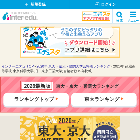
新規登録
ログイン
イ
検 索
メニュー
ン
閉
検索
タ
じ
ー
る
エ
デ
ュ・
ド
インターエデュ TOP
2020年 東大・京大・難関大学合格者ランキング
2020年 武蔵高
等学校 東京科学大学(旧・東京工業大学)合格者数 昨年比較
ッ
ト
コ
2026最新版
東大・京大・ 難関大ランキング
ム
ランキングトップ
東大ランキング