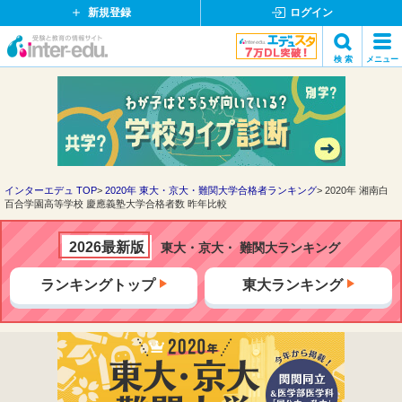
新規登録
ログイン
イ
検 索
メニュー
ン
閉
検索
タ
じ
ー
る
エ
デ
ュ・
ド
インターエデュ TOP
2020年 東大・京大・難関大学合格者ランキング
2020年 湘南白
百合学園高等学校 慶應義塾大学合格者数 昨年比較
ッ
ト
コ
2026最新版
東大・京大・ 難関大ランキング
ム
ランキングトップ
東大ランキング