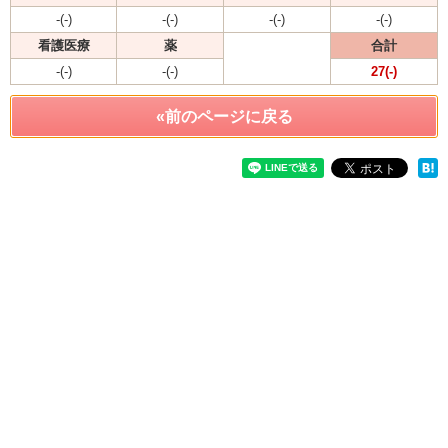
-(-)
-(-)
-(-)
-(-)
看護医療
薬
合計
-(-)
-(-)
27(-)
«前のページに戻る