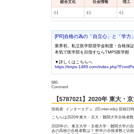
総合文化
社会情報
理工
-(-)
-(-)
-(-)
880
Comment
【5787021】2020年 東
投稿者: インターエデュ
(ID:inter-edu) 投稿日
こちらは2020年東大・京大・難関大学合格者
2020年の、東京大学・京都大学・難関大学の
あの高校の合格者数は？ 昨年の合格者数と比較