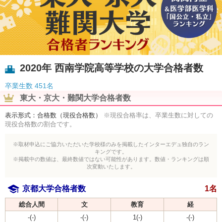
2020年 西南学院高等学校の大学合格者数
卒業生数
451名
東大・京大・難関大学合格者数
表示形式：合格数（現役合格数）
※現役合格率は、卒業生数に対しての
現役合格数の割合です。
※取材申込にご協力いただいた学校様のみを掲載したインターエデュ独自のラン
キングです。
※掲載中の数値は、最終数値ではない可能性があります。数値・ランキングは順
次変動いたします。
京都大学合格者数
1名
総合人間
文
教育
経
-(-)
-(-)
1(-)
-(-)