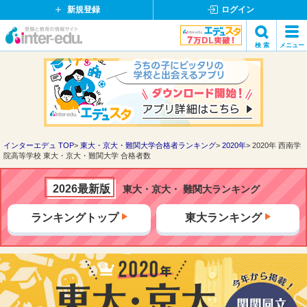
新規登録
ログイン
イ
検 索
メニュー
ン
閉
検索
タ
じ
ー
る
エ
デ
ュ・
ド
インターエデュ TOP
東大・京大・難関大学合格者ランキング
2020年
2020年 西南学
院高等学校 東大・京大・難関大学 合格者数
ッ
ト
コ
2026最新版
東大・京大・ 難関大ランキング
ム
ランキングトップ
東大ランキング