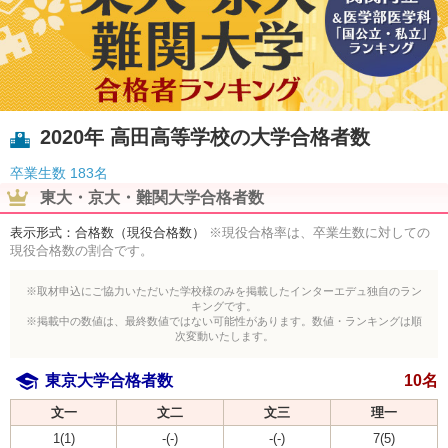
2020年 高田高等学校の大学合格者数
卒業生数
183名
東大・京大・難関大学合格者数
表示形式：合格数（現役合格数）
※現役合格率は、卒業生数に対しての
現役合格数の割合です。
※取材申込にご協力いただいた学校様のみを掲載したインターエデュ独自のラン
キングです。
※掲載中の数値は、最終数値ではない可能性があります。数値・ランキングは順
次変動いたします。
東京大学合格者数
10名
文一
文二
文三
理一
1(1)
-(-)
-(-)
7(5)