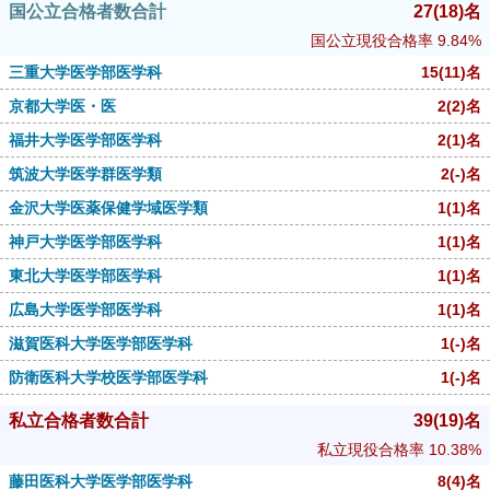
国公立合格者数合計
27
(18)
名
国公立現役合格率
9.84%
三重大学医学部医学科
15
(11)
名
京都大学医・医
2
(2)
名
福井大学医学部医学科
2
(1)
名
筑波大学医学群医学類
2
(-)
名
金沢大学医薬保健学域医学類
1
(1)
名
神戸大学医学部医学科
1
(1)
名
東北大学医学部医学科
1
(1)
名
広島大学医学部医学科
1
(1)
名
滋賀医科大学医学部医学科
1
(-)
名
防衛医科大学校医学部医学科
1
(-)
名
私立合格者数合計
39
(19)
名
私立現役合格率
10.38%
藤田医科大学医学部医学科
8
(4)
名