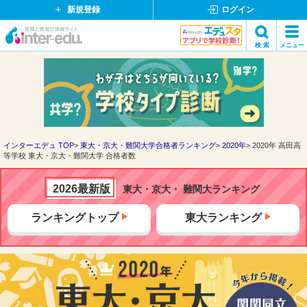
新規登録
ログイン
イ
検 索
メニュー
ン
閉
検索
タ
じ
ー
る
エ
デ
ュ・
ド
インターエデュ TOP
東大・京大・難関大学合格者ランキング
2020年
2020年 高田高
等学校 東大・京大・難関大学 合格者数
ッ
ト
コ
2026最新版
東大・京大・ 難関大ランキング
ム
ランキングトップ
東大ランキング