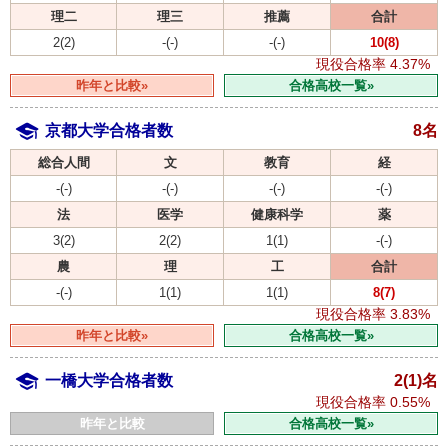
理二
理三
推薦
合計
2(2)
-(-)
-(-)
10(8)
現役合格率
4.37%
昨年と比較»
合格高校一覧»
京都大学合格者数
8名
総合人間
文
教育
経
-(-)
-(-)
-(-)
-(-)
法
医学
健康科学
薬
3(2)
2(2)
1(1)
-(-)
農
理
工
合計
-(-)
1(1)
1(1)
8(7)
現役合格率
3.83%
昨年と比較»
合格高校一覧»
一橋大学合格者数
2(1)名
現役合格率
0.55%
昨年と比較
合格高校一覧»