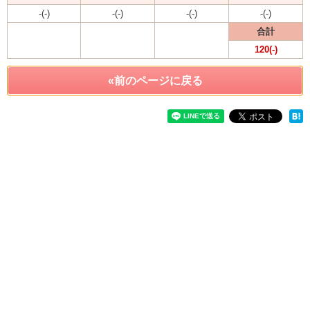
-(-)
-(-)
-(-)
-(-)
合計
120(-)
«前のページに戻る