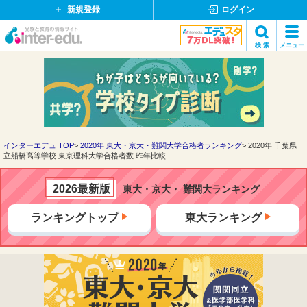
新規登録
ログイン
イ
検 索
メニュー
ン
閉
検索
タ
じ
ー
る
エ
デ
ュ・
ド
インターエデュ TOP
2020年 東大・京大・難関大学合格者ランキング
2020年 千葉県
立船橋高等学校 東京理科大学合格者数 昨年比較
ッ
ト
コ
2026最新版
東大・京大・ 難関大ランキング
ム
ランキングトップ
東大ランキング