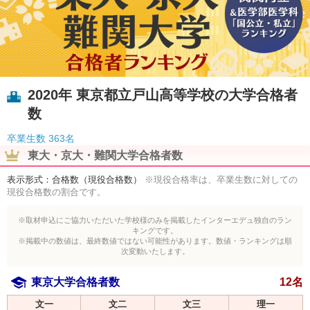
2020年 東京都立戸山高等学校の大学合格者
数
卒業生数
363名
東大・京大・難関大学合格者数
表示形式：合格数（現役合格数）
※現役合格率は、卒業生数に対しての
現役合格数の割合です。
※取材申込にご協力いただいた学校様のみを掲載したインターエデュ独自のラン
キングです。
※掲載中の数値は、最終数値ではない可能性があります。数値・ランキングは順
次変動いたします。
東京大学合格者数
12名
文一
文二
文三
理一