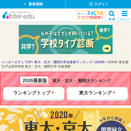
新規登録
ログイン
イ
検 索
メニュー
ン
閉
検索
タ
じ
ー
る
エ
デ
ュ・
ド
インターエデュ TOP
東大・京大・難関大学合格者ランキング
2020年
2020年 東京都
立戸山高等学校 東大・京大・難関大学 合格者数
ッ
ト
コ
2026最新版
東大・京大・ 難関大ランキング
ム
ランキングトップ
東大ランキング