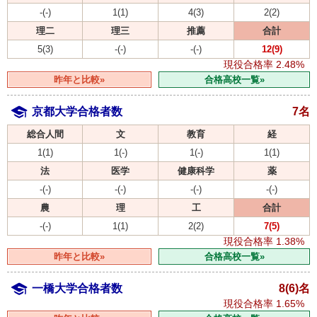
-(-)
1(1)
4(3)
2(2)
理二
理三
推薦
合計
5(3)
-(-)
-(-)
12(9)
現役合格率
2.48%
昨年と比較»
合格高校一覧»
京都大学合格者数
7名
総合人間
文
教育
経
1(1)
1(-)
1(-)
1(1)
法
医学
健康科学
薬
-(-)
-(-)
-(-)
-(-)
農
理
工
合計
-(-)
1(1)
2(2)
7(5)
現役合格率
1.38%
昨年と比較»
合格高校一覧»
一橋大学合格者数
8(6)名
現役合格率
1.65%