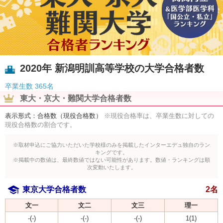
2020年 新潟明訓高等学校の大学合格者数
卒業生数
365名
東大・京大・難関大学合格者数
表示形式：合格数（現役合格数）
※現役合格率は、卒業生数に対しての
現役合格数の割合です。
※取材申込にご協力いただいた学校様のみを掲載したインターエデュ独自のラン
キングです。
※掲載中の数値は、最終数値ではない可能性があります。数値・ランキングは順
次変動いたします。
東京大学合格者数
2名
文一
文二
文三
理一
-(-)
-(-)
-(-)
1(1)