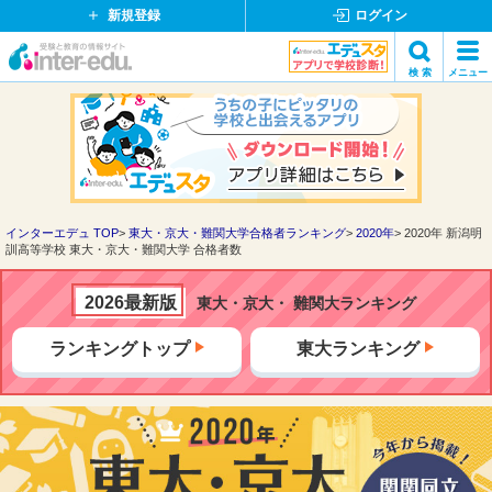
新規登録
ログイン
イ
検 索
メニュー
ン
閉
検索
タ
じ
ー
る
エ
デ
ュ・
ド
インターエデュ TOP
東大・京大・難関大学合格者ランキング
2020年
2020年 新潟明
訓高等学校 東大・京大・難関大学 合格者数
ッ
ト
コ
2026最新版
東大・京大・ 難関大ランキング
ム
ランキングトップ
東大ランキング