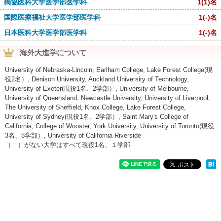
獨協医科大学医学部医学科
1
(1)
名
国際医療福祉大学医学部医学科
1
(-)
名
日本医科大学医学部医学科
1
(-)
名
海外大進学について
University of Nebraska-Lincoln, Earlham College, Lake Forest College(現
役2名）, Denison University, Auckland University of Technology,
University of Exeter(現役1名、2学部）, University of Melbourne,
University of Queensland, Newcastle University, University of Liverpool,
The University of Sheffield, Knox College, Lake Forest College,
University of Sydney(現役1名、2学部）, Saint Mary's College of
California, College of Wooster, York University, University of Toronto(現役
3名、8学部）, University of California Riverside
（ ）がない大学はすべて現役1名、１学部