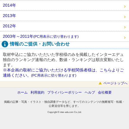
2014年
2013年
2012年
2003年～2011年
(PC用表示に切り替わります)
情報のご提供・お問い合わせ
取材申込にご協力いただいた学校様のみを掲載したインターエデュ
独自のランキング速報のため、数値・ランキングは順次変動いたし
ます。
※本企画の取材にご協力いただける学校関係者様は、こちらよりご
連絡ください。
(PC用表示に切り替わります)
ページトップへ
ホーム
利用規約
プライバシーポリシー
ヘルプ
会社概要
掲載の記事・写真・イラスト・独自調査データなど、すべてのコンテンツの無断複写・転載・
公衆送信等を禁じます。
Copyright © inter-edu.com Co.,Ltd.