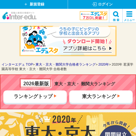
新規登録
ログイン
イ
検 索
メニュー
ン
閉
検索
タ
じ
ー
る
エ
デ
ュ・
ド
インターエデュ TOP
東大・京大・難関大学合格者ランキング
2020年
2020年 茗溪学
園高等学校 東大・京大・難関大学 合格者数
ッ
ト
コ
2026最新版
東大・京大・ 難関大ランキング
ム
ランキングトップ
東大ランキング