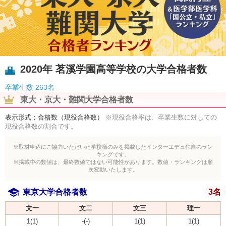
2020年 茗溪学園高等学校の大学合格者数
卒業生数
263名
東大・京大・難関大学合格者数
表示形式：合格数（現役合格数）
※現役合格率は、卒業生数に対しての
現役合格数の割合です。
※取材申込にご協力いただいた学校様のみを掲載したインターエデュ独自のラン
キングです。
※掲載中の数値は、最終数値ではない可能性があります。数値・ランキングは順
次変動いたします。
東京大学合格者数
3名
文一
文二
文三
理一
1(1)
-(-)
1(1)
1(1)