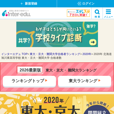
新規登録
ログイン
イ
検 索
メニュー
ン
閉
検索
タ
じ
ー
る
エ
デ
ュ・
ド
インターエデュ TOP
東大・京大・難関大学合格者ランキング
2020年
2020年 北海道
旭川東高等学校 東大・京大・難関大学 合格者数
ッ
ト
コ
2026最新版
東大・京大・ 難関大ランキング
ム
ランキングトップ
東大ランキング