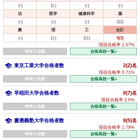
-(-)
1(-)
-(-)
-(-)
法
医学
健康科学
薬
-(-)
-(-)
-(-)
2(2)
農
理
工
合計
-(-)
1(-)
1(1)
5(3)
現役合格率
1.07%
昨年と比較
合格高校一覧»
東京工業大学合格者数
2(2)名
現役合格率
0.71%
昨年と比較
合格高校一覧»
早稲田大学合格者数
8(7)名
現役合格率
2.5%
昨年と比較
合格高校一覧»
慶應義塾大学合格者数
9(5)名
現役合格率
1.79%
昨年と比較
合格高校一覧»