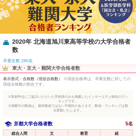
2020年 北海道旭川東高等学校の大学合格者
数
卒業生数
280名
東大・京大・難関大学合格者数
表示形式：合格数（現役合格数）
※現役合格率は、卒業生数に対しての
現役合格数の割合です。
※取材申込にご協力いただいた学校様のみを掲載したインターエデュ独自のラン
キングです。
※掲載中の数値は、最終数値ではない可能性があります。数値・ランキングは順
次変動いたします。
京都大学合格者数
5名
総合人間
文
教育
経