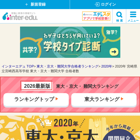
新規登録
ログイン
イ
検 索
メニュー
ン
閉
検索
タ
じ
ー
る
エ
デ
ュ・
ド
インターエデュ TOP
東大・京大・難関大学合格者ランキング
2020年
2020年 宮崎県
立宮崎西高等学校 東大・京大・難関大学 合格者数
ッ
ト
コ
2026最新版
東大・京大・ 難関大ランキング
ム
ランキングトップ
東大ランキング