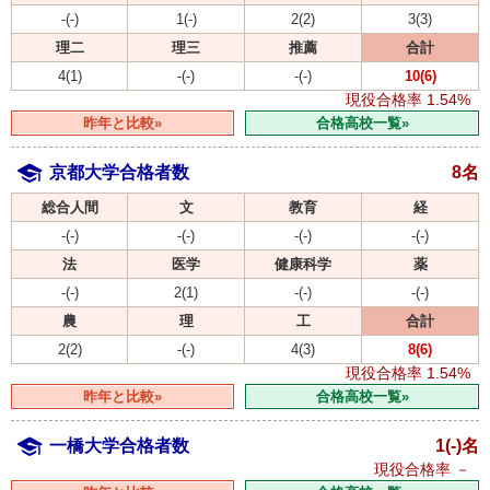
-(-)
1(-)
2(2)
3(3)
理二
理三
推薦
合計
4(1)
-(-)
-(-)
10(6)
現役合格率
1.54%
昨年と比較»
合格高校一覧»
京都大学合格者数
8名
総合人間
文
教育
経
-(-)
-(-)
-(-)
-(-)
法
医学
健康科学
薬
-(-)
2(1)
-(-)
-(-)
農
理
工
合計
2(2)
-(-)
4(3)
8(6)
現役合格率
1.54%
昨年と比較»
合格高校一覧»
一橋大学合格者数
1(-)名
現役合格率
－