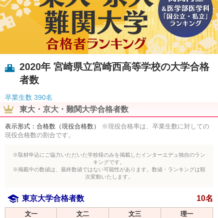
2020年 宮崎県立宮崎西高等学校の大学合格
者数
卒業生数
390名
東大・京大・難関大学合格者数
表示形式：合格数（現役合格数）
※現役合格率は、卒業生数に対しての
現役合格数の割合です。
※取材申込にご協力いただいた学校様のみを掲載したインターエデュ独自のラン
キングです。
※掲載中の数値は、最終数値ではない可能性があります。数値・ランキングは順
次変動いたします。
東京大学合格者数
10名
文一
文二
文三
理一