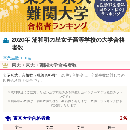
2020年 浦和明の星女子高等学校の大学合格
者数
卒業生数
170名
東大・京大・難関大学合格者数
表示形式：合格数（現役合格数）
※現役合格率は、卒業生数に対しての
現役合格数の割合です。
※取材申込にご協力いただいた学校様のみを掲載したインターエデュ独自のラン
キングです。
※掲載中の数値は、最終数値ではない可能性があります。数値・ランキングは順
次変動いたします。
東京大学合格者数
3名
文一
文二
文三
理一