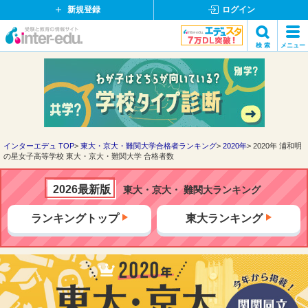
新規登録
ログイン
イ
検 索
メニュー
ン
閉
検索
タ
じ
ー
る
エ
デ
ュ・
ド
インターエデュ TOP
東大・京大・難関大学合格者ランキング
2020年
2020年 浦和明
の星女子高等学校 東大・京大・難関大学 合格者数
ッ
ト
コ
2026最新版
東大・京大・ 難関大ランキング
ム
ランキングトップ
東大ランキング