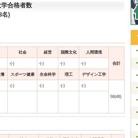
大学合格者数
8名)
社会
経営
国際文化
人間環境
-(-)
-(-)
-(-)
-(-)
合計
教養
スポーツ健康
生命科学
理工
デザイン工学
-(-)
-(-)
-(-)
-(-)
58(48)