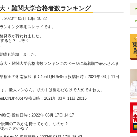
大・京大・難関大学合格者数ランキング
時：2020年 03月 10日 10:22
数ランキング専用スレッドです。
合格発表が行われました。
すると？ …等々
。
実績も追加しました。
大・京大・難関大学合格者数ランキングのページに新着順で表示されま
い。早稲田の湘南藤沢
(ID:4enLQNJh48o) 投稿日時：2021年 03月 11日
ます。慶大マンさん。頭の中は慶応だらけで大変ですねぇ。
enLQNJh48o) 投稿日時：2021年 03月 11日 20:15
。
wI8rE) 投稿日時：2022年 03月 17日 14:17
か後期の二次かを待ってから、なのか？
があったのかな？
dpuEztHgA) 投稿日時：2022年 03月 17日 15:42