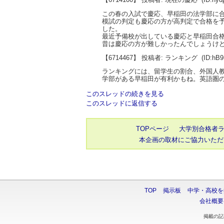
この春の入試で慶応、早稲田の法学部に
模試の判定も慶応の方が高判定で合格を
した。
最近予備校が出している慶応と早稲田合
昔は慶応の方が難しかったんでしょうけ
【6714467】 投稿者: ランキング
(ID:hB
ランキングには、留学生の割合、外国人
学部がある早稲田が有利かもね。英語圏
このスレッドの続きを見る
このスレッドに返信する
TOPページ
大学別合格者
本企画の取材にご協力いただ
TOP
掲示板
中学・高校を
会社概要
掲載の記