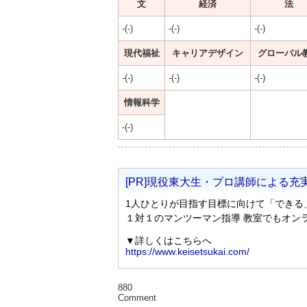
文
経済
法
-(-)
-(-)
-(-)
現代福祉
キャリアデザイン
グローバル
-(-)
-(-)
-(-)
情報科学
-(-)
880
Comment