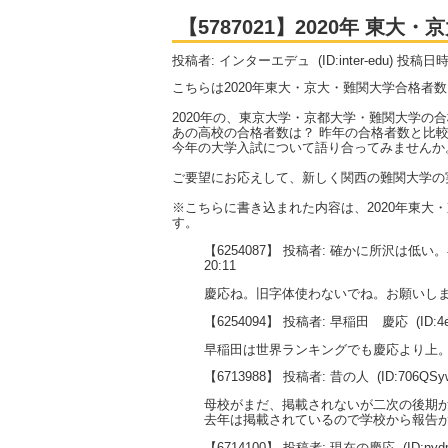
【5787021】2020年 東
投稿者: インターエデュ
(ID:inter-edu) 投稿日
こちらは2020年東大・京大・難関大学合格者
2020年の、東京大学・京都大学・難関大学の
あの高校の合格者数は？ 昨年の合格者数と比較
今年の大学入試について語り合ってみませんか
ご要望にお応えして、新しく関西の難関大学の
※こちらに書き込まれた内容は、2020年東
す。
【6254087】 投稿者: 確かに所沢は低
20:11
慶応ね。旧字体使わないでね。お願いし
【6254094】 投稿者: 早稲田 慶応
(ID:4
早稲田は世界ランキングでも慶応より上
【6713988】 投稿者: 昔の人
(ID:706QSy
母校がまだ、掲載されないが二次の後期
去年は掲載されているので学校から報告
【6714100】 投稿者: 現在の慶応
(ID:ny