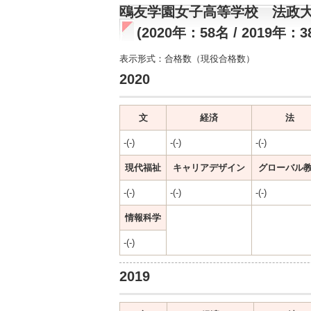
鴎友学園女子高等学校 法政
(2020年：58名 / 2019年：3
表示形式：合格数（現役合格数）
2020
文
経済
法
-(-)
-(-)
-(-)
現代福祉
キャリアデザイン
グローバル
-(-)
-(-)
-(-)
情報科学
-(-)
2019