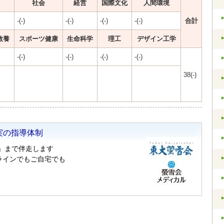
社会
経営
国際文化
人間環境
-(-)
-(-)
-(-)
-(-)
合計
教養
スポーツ健康
生命科学
理工
デザイン工学
-(-)
-(-)
-(-)
-(-)
38(-)