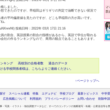
合格しました。
予想できたのですが、早稲田はギリギリの判定で油断できない状況で
格者の平均偏差値を見たのですが、どこも早稲田の方が高いです。
どね。
9uNXnnrNI) 投稿日時：2022年 03月 17日 21:16
教員の割合、英語授業の割合の指標があるから、英語で学位が取れる
の会社の作るランキングなので、商用の観点であることもあります。
ランキング
高校別の合格者数
過去のデータ
ける学校関係者様は、こちらよりご連絡ください。
↑ページトップへ
探す
スペシャル連載
特集
エデュナビ
学校ブログ
最新トピックス
中学
広告掲載について
利用規約
プライバシーポリシー
お問い合わせ
削除申請
事・写真・イラスト・独自調査データなど、すべてのコンテンツの無断複写・転載・公衆送信等を