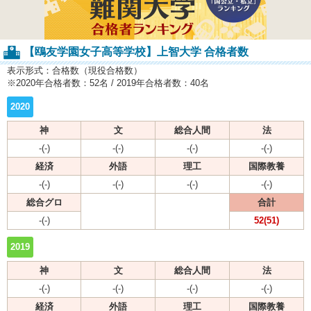
【鴎友学園女子高等学校】上智大学 合格者数
表示形式：合格数（現役合格数）
※2020年合格者数：52名 / 2019年合格者数：40名
2020
神
文
総合人間
法
-(-)
-(-)
-(-)
-(-)
経済
外語
理工
国際教養
-(-)
-(-)
-(-)
-(-)
総合グロ
合計
-(-)
52(51)
2019
神
文
総合人間
法
-(-)
-(-)
-(-)
-(-)
経済
外語
理工
国際教養