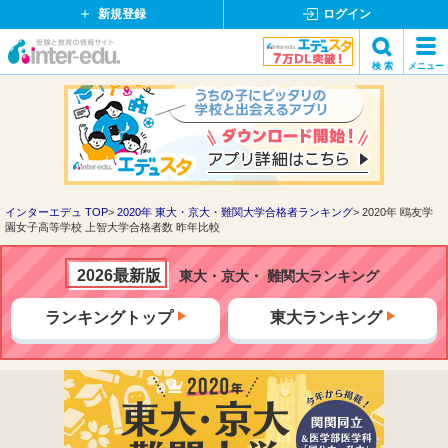
新規登録
ログイン
イ
検 索
メニュー
ン
閉
検索
タ
じ
ー
る
エ
デ
ュ・
ド
インターエデュ TOP
2020年 東大・京大・難関大学合格者ランキング
2020年 鴎友学
園女子高等学校 上智大学合格者数 昨年比較
ッ
ト
コ
2026最新版
東大・京大・ 難関大ランキング
ム
ランキングトップ
東大ランキング