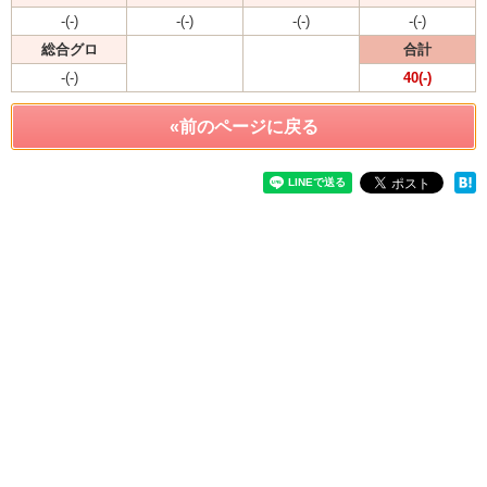
-(-)
-(-)
-(-)
-(-)
総合グロ
合計
-(-)
40(-)
«前のページに戻る