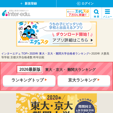
新規登録
ログイン
イ
検 索
メニュー
ン
閉
検索
タ
じ
ー
る
エ
デ
ュ・
ド
インターエデュ TOP
2020年 東大・京大・難関大学合格者ランキング
2020年 大妻高
等学校 京都大学合格者数 昨年比較
ッ
ト
コ
2026最新版
東大・京大・ 難関大ランキング
ム
ランキングトップ
京大ランキング