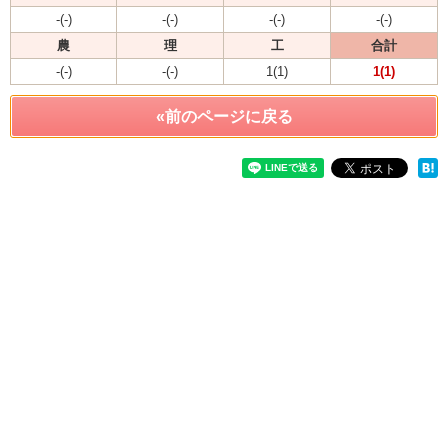
-(-)
-(-)
-(-)
-(-)
農
理
工
合計
-(-)
-(-)
1(1)
1(1)
«前のページに戻る