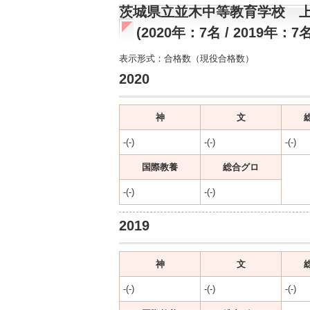
茨城県立並木中等教育学校 
(2020年：7名 / 2019年：7名
表示形式：合格数（現役合格数）
2020
神
文
-(-)
-(-)
-(-)
国際教養
総合グロ
-(-)
-(-)
2019
神
文
-(-)
-(-)
-(-)