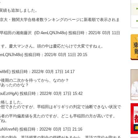
。
実績も追加しました。
大・京大・難関大学合格者数ランキングのページに新着順で表示されま
い。早稲田の湘南藤沢
(ID:4enLQNJh48o) 投稿日時：2021年 03月 11日
ます。慶大マンさん。頭の中は慶応だらけで大変ですねぇ。
enLQNJh48o) 投稿日時：2021年 03月 11日 20:15
。
wI8rE) 投稿日時：2022年 03月 17日 14:17
か後期の二次かを待ってから、なのか？
があったのかな？
dpuEztHgA) 投稿日時：2022年 03月 17日 15:42
合格しました。
予想できたのですが、早稲田はギリギリの判定で油断できない状況で
格者の平均偏差値を見たのですが、どこも早稲田の方が高いです。
どね。
9uNXnnrNI) 投稿日時：2022年 03月 17日 21:16
教員の割合、英語授業の割合の指標があるから、英語で学位が取れる