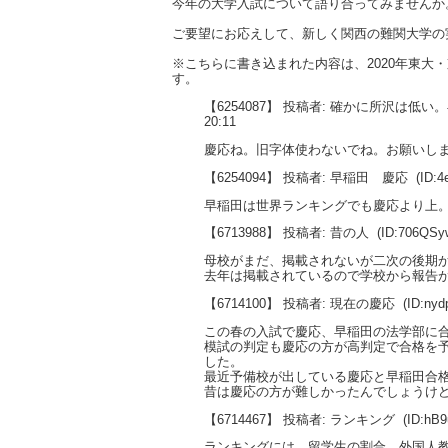
今年の大学入試について語り合ってみませんか
ご要望にお応えして、新しく関西の難関大学の
※こちらに書き込まれた内容は、2020年東
す。
【6254087】 投稿者: 確かに所沢は低
20:11
慶応ね。旧字体使わないでね。お願いし
【6254094】 投稿者: 早稲田 慶応
(ID:4
早稲田は世界ランキングでも慶応より上
【6713988】 投稿者: 昔の人
(ID:706QSy
母校がまだ、掲載されないが二次の後期
去年は掲載されているので学校から報告
【6714100】 投稿者: 現在の慶応
(ID:ny
この春の入試で慶応、早稲田の法学部に
模試の判定も慶応の方が高判定で合格を
した。
最近予備校が出している慶応と早稲田合
昔は慶応の方が難しかったんでしょうけ
【6714467】 投稿者: ランキング
(ID:hB
ランキングには、留学生の割合、外国人