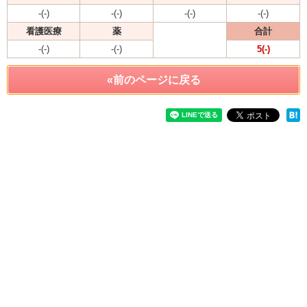
-(-)
-(-)
-(-)
-(-)
看護医療
薬
合計
-(-)
-(-)
5(-)
«前のページに戻る