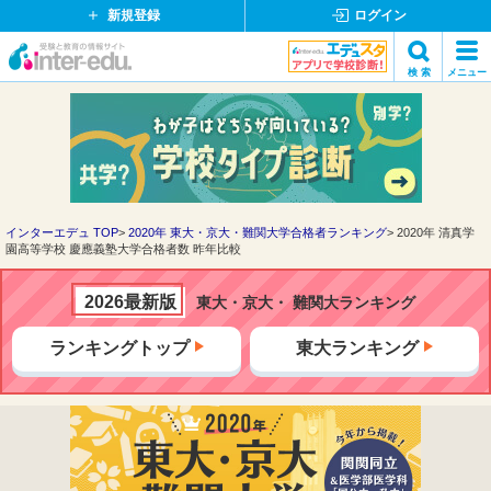
新規登録
ログイン
イ
検 索
メニュー
ン
閉
検索
タ
じ
ー
る
エ
デ
ュ・
ド
インターエデュ TOP
2020年 東大・京大・難関大学合格者ランキング
2020年 清真学
園高等学校 慶應義塾大学合格者数 昨年比較
ッ
ト
コ
2026最新版
東大・京大・ 難関大ランキング
ム
ランキングトップ
東大ランキング