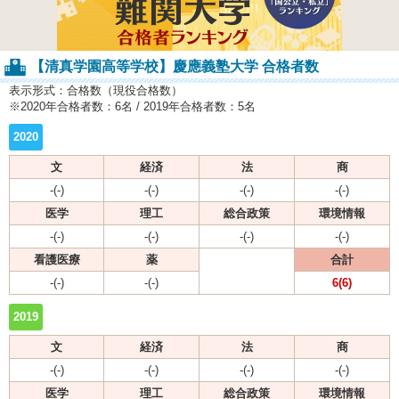
【清真学園高等学校】慶應義塾大学 合格者数
表示形式：合格数（現役合格数）
※2020年合格者数：6名 / 2019年合格者数：5名
2020
文
経済
法
商
-(-)
-(-)
-(-)
-(-)
医学
理工
総合政策
環境情報
-(-)
-(-)
-(-)
-(-)
看護医療
薬
合計
-(-)
-(-)
6(6)
2019
文
経済
法
商
-(-)
-(-)
-(-)
-(-)
医学
理工
総合政策
環境情報