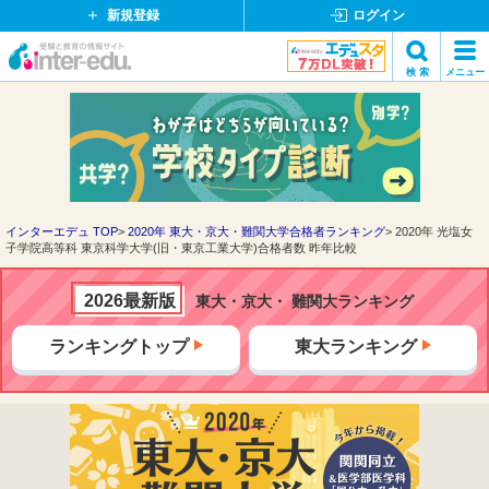
新規登録
ログイン
イ
検 索
メニュー
ン
閉
検索
タ
じ
ー
る
エ
デ
ュ・
ド
インターエデュ TOP
2020年 東大・京大・難関大学合格者ランキング
2020年 光塩女
子学院高等科 東京科学大学(旧・東京工業大学)合格者数 昨年比較
ッ
ト
コ
2026最新版
東大・京大・ 難関大ランキング
ム
ランキングトップ
東大ランキング