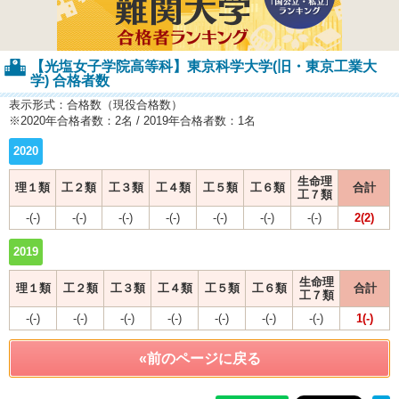
【光塩女子学院高等科】東京科学大学(旧・東京工業大
学) 合格者数
表示形式：合格数（現役合格数）
※2020年合格者数：2名 / 2019年合格者数：1名
2020
生命理
理１類
工２類
工３類
工４類
工５類
工６類
合計
工７類
-(-)
-(-)
-(-)
-(-)
-(-)
-(-)
-(-)
2(2)
2019
生命理
理１類
工２類
工３類
工４類
工５類
工６類
合計
工７類
-(-)
-(-)
-(-)
-(-)
-(-)
-(-)
-(-)
1(-)
«前のページに戻る