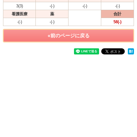
3(3)
-(-)
-(-)
-(-)
看護医療
薬
合計
-(-)
-(-)
58(-)
«前のページに戻る