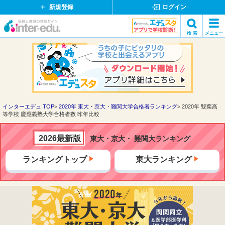
新規登録
ログイン
イ
検 索
メニュー
ン
閉
検索
タ
じ
ー
る
エ
デ
ュ・
ド
インターエデュ TOP
2020年 東大・京大・難関大学合格者ランキング
2020年 雙葉高
等学校 慶應義塾大学合格者数 昨年比較
ッ
ト
コ
2026最新版
東大・京大・ 難関大ランキング
ム
ランキングトップ
東大ランキング