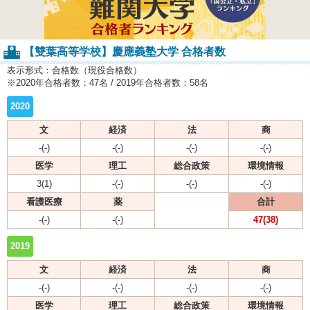
【雙葉高等学校】慶應義塾大学 合格者数
表示形式：合格数（現役合格数）
※2020年合格者数：47名 / 2019年合格者数：58名
2020
文
経済
法
商
-(-)
-(-)
-(-)
-(-)
医学
理工
総合政策
環境情報
3(1)
-(-)
-(-)
-(-)
看護医療
薬
合計
-(-)
-(-)
47(38)
2019
文
経済
法
商
-(-)
-(-)
-(-)
-(-)
医学
理工
総合政策
環境情報