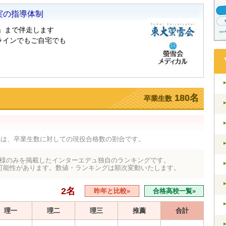
180名
卒業生数
率は、卒業生数に対しての現役合格数の割合です。
様のみを掲載したインターエデュ独自のランキングです。
可能性があります。数値・ランキングは順次変動いたします。
2名
昨年と比較»
合格高校一覧»
理一
理二
理三
推薦
合計