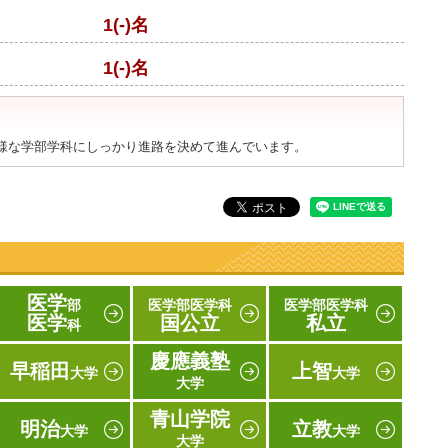
1(-)名
1(-)名
様な学部学科にしっかり進路を決めて進んでいます。
医学
部
医学部医学科
医学部医学科
医学
国公立
私立
科
慶應義塾
早稲田
上智
大学
大学
大学
青山学院
明治
立教
大学
大学
大学