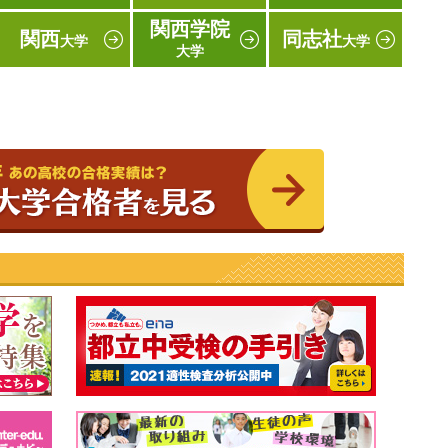
関西学院
関西
同志社
大学
大学
大学
2020年 東大・京