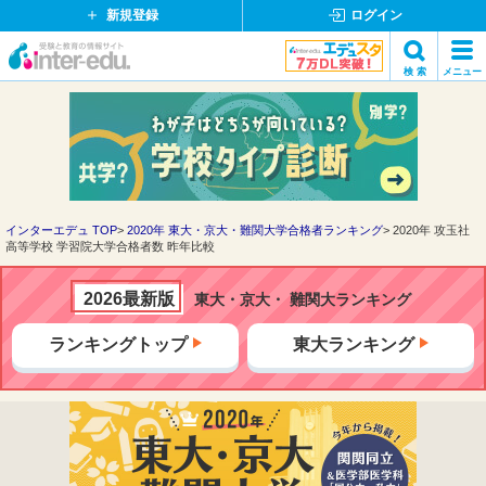
新規登録
ログイン
イ
検 索
メニュー
ン
閉
検索
タ
じ
ー
る
エ
デ
ュ・
ド
インターエデュ TOP
2020年 東大・京大・難関大学合格者ランキング
2020年 攻玉社
高等学校 学習院大学合格者数 昨年比較
ッ
ト
コ
2026最新版
東大・京大・ 難関大ランキング
ム
ランキングトップ
東大ランキング