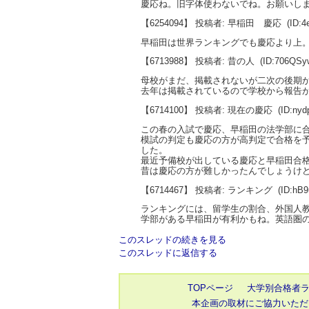
慶応ね。旧字体使わないでね。お願いし
【6254094】 投稿者: 早稲田 慶応
(ID:4
早稲田は世界ランキングでも慶応より上
【6713988】 投稿者: 昔の人
(ID:706QSy
母校がまだ、掲載されないが二次の後期
去年は掲載されているので学校から報告
【6714100】 投稿者: 現在の慶応
(ID:ny
この春の入試で慶応、早稲田の法学部に
模試の判定も慶応の方が高判定で合格を
した。
最近予備校が出している慶応と早稲田合
昔は慶応の方が難しかったんでしょうけ
【6714467】 投稿者: ランキング
(ID:hB
ランキングには、留学生の割合、外国人
学部がある早稲田が有利かもね。英語圏
このスレッドの続きを見る
このスレッドに返信する
TOPページ
大学別合格者
本企画の取材にご協力いただ