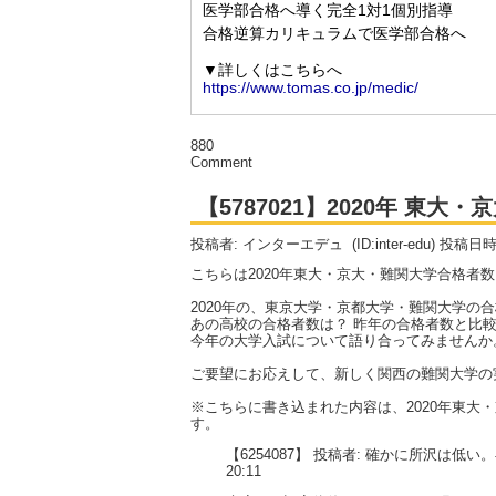
880
Comment
【5787021】2020年 東
投稿者: インターエデュ
(ID:inter-edu) 投稿日
こちらは2020年東大・京大・難関大学合格者
2020年の、東京大学・京都大学・難関大学の
あの高校の合格者数は？ 昨年の合格者数と比較
今年の大学入試について語り合ってみませんか
ご要望にお応えして、新しく関西の難関大学の
※こちらに書き込まれた内容は、2020年東
す。
【6254087】 投稿者: 確かに所沢は低
20:11