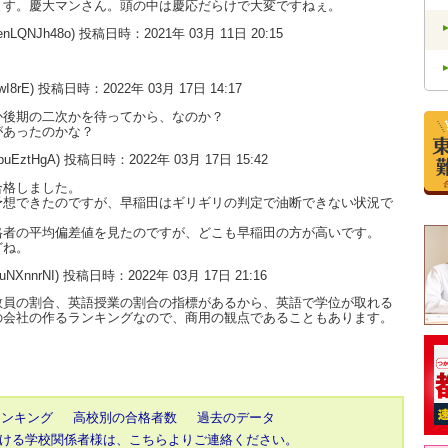
ます。慶大マンさん。頭の中は慶応だらけで大変ですねぇ。
enLQNJh48o) 投稿日時：2021年 03月 11日 20:15
。
wI8rE) 投稿日時：2022年 03月 17日 14:17
か後期の二次かを待ってから、なのか？
があったのかな？
dpuEztHgA) 投稿日時：2022年 03月 17日 15:42
合格しました。
予想できたのですが、早稲田はギリギリの判定で油断できない状況で
格者の平均偏差値を見たのですが、どこも早稲田の方が高いです。
どね。
9uNXnnrNI) 投稿日時：2022年 03月 17日 21:16
教員の割合、英語授業の割合の指標があるから、英語で学位が取れる
の会社の作るランキングなので、商用の観点であることもあります。
ランキング
高校別の合格者数
過去のデータ
ける学校関係者様は、こちらよりご連絡ください。