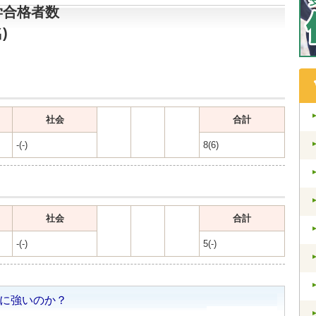
学合格者数
)
社会
合計
-(-)
8(6)
社会
合計
-(-)
5(-)