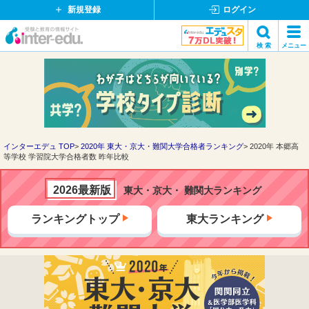
新規登録
ログイン
イ
検 索
メニュー
ン
閉
検索
タ
じ
ー
る
エ
デ
ュ・
ド
インターエデュ TOP
2020年 東大・京大・難関大学合格者ランキング
2020年 本郷高
等学校 学習院大学合格者数 昨年比較
ッ
ト
コ
2026最新版
東大・京大・ 難関大ランキング
ム
ランキングトップ
東大ランキング