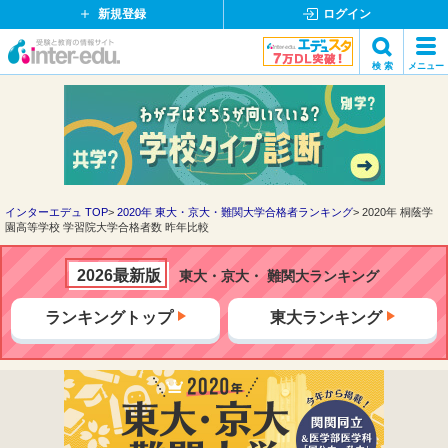
新規登録
ログイン
イ
検 索
メニュー
ン
閉
検索
タ
じ
ー
る
エ
デ
ュ・
ド
インターエデュ TOP
2020年 東大・京大・難関大学合格者ランキング
2020年 桐蔭学
園高等学校 学習院大学合格者数 昨年比較
ッ
ト
コ
2026最新版
東大・京大・ 難関大ランキング
ム
ランキングトップ
東大ランキング