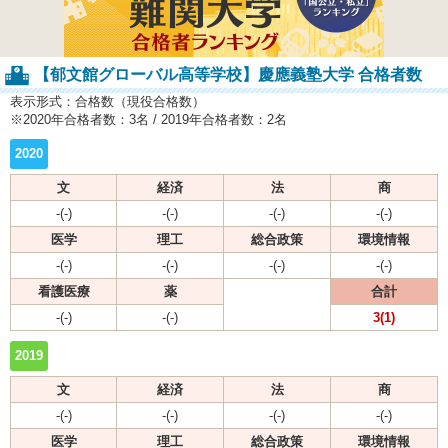
【郁文館グローバル高等学校】慶應義塾大学 合格者数
表示形式：合格数（現役合格数）
※2020年合格者数：3名 / 2019年合格者数：2名
2020
文
経済
法
商
-(-)
-(-)
-(-)
-(-)
医学
理工
総合政策
環境情報
-(-)
-(-)
-(-)
-(-)
看護医療
薬
合計
-(-)
-(-)
3(1)
2019
文
経済
法
商
-(-)
-(-)
-(-)
-(-)
医学
理工
総合政策
環境情報