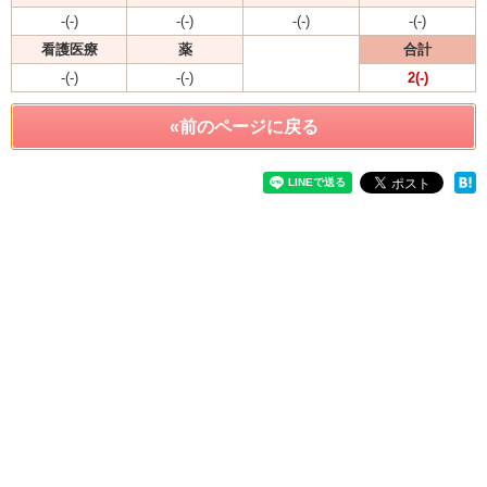
-(-)
-(-)
-(-)
-(-)
看護医療
薬
合計
-(-)
-(-)
2(-)
«前のページに戻る