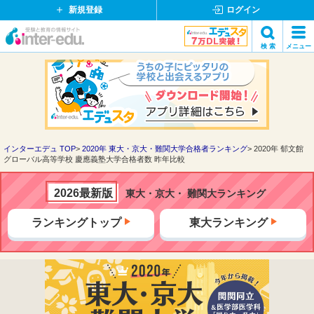
新規登録
ログイン
イ
検 索
メニュー
ン
閉
検索
タ
じ
ー
る
エ
デ
ュ・
ド
インターエデュ TOP
2020年 東大・京大・難関大学合格者ランキング
2020年 郁文館
グローバル高等学校 慶應義塾大学合格者数 昨年比較
ッ
ト
コ
2026最新版
東大・京大・ 難関大ランキング
ム
ランキングトップ
東大ランキング