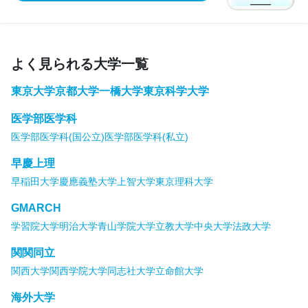
よく見られる大学一覧
東京大学
京都大学
一橋大学
東京科学大学
医学部医学科
医学部医学科(国公立)
医学部医学科(私立)
早慶上理
早稲田大学
慶應義塾大学
上智大学
東京理科大学
GMARCH
学習院大学
明治大学
青山学院大学
立教大学
中央大学
法政大学
関関同立
関西大学
関西学院大学
同志社大学
立命館大学
海外大学