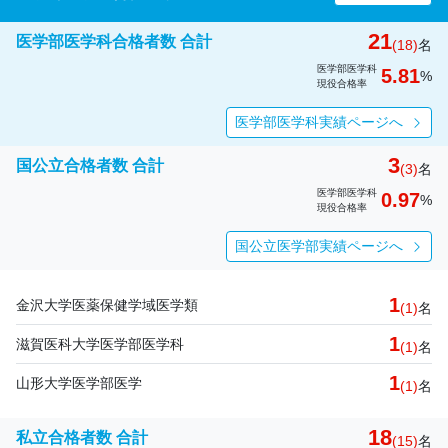
21
医学部医学科合格者数 合計
(18)
名
医学部医学科
5.81
%
現役合格率
医学部医学科実績ページへ
3
国公立合格者数 合計
(3)
名
医学部医学科
0.97
%
現役合格率
国公立医学部実績ページへ
1
金沢大学医薬保健学域医学類
(1)
名
1
滋賀医科大学医学部医学科
(1)
名
1
山形大学医学部医学
(1)
名
18
私立合格者数 合計
(15)
名