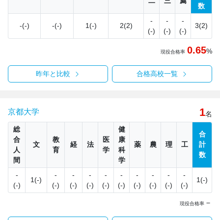
二
三
薦
数
-
-
-
-(-)
-(-)
1(-)
2(2)
3(2)
(-)
(-)
(-)
0.65
%
現役合格率
昨年と比較
合格高校一覧
1
京都大学
名
総
健
合
合
教
医
康
文
経
法
薬
農
理
工
計
人
育
学
科
数
間
学
-
-
-
-
-
-
-
-
-
-
1(-)
1(-)
(-)
(-)
(-)
(-)
(-)
(-)
(-)
(-)
(-)
(-)
－
現役合格率