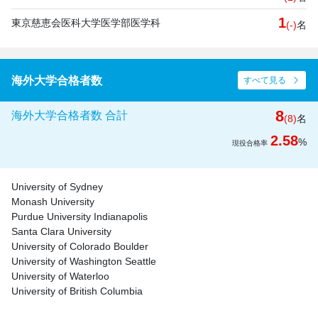
1
東京慈恵会医科大学医学部医学科
(-)
名
海外大学合格者数
すべて見る
8
海外大学合格者数 合計
(8)
名
2.58
%
現役合格率
University of Sydney
Monash University
Purdue University Indianapolis
Santa Clara University
University of Colorado Boulder
University of Washington Seattle
University of Waterloo
University of British Columbia