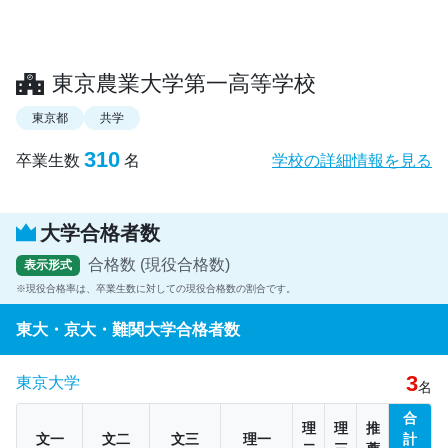
東京農業大学第一高等学校
東京都
共学
310
卒業生数
名
学校の詳細情報を見る
大学合格者数
合格数 (現役合格数)
表示形式
現役合格率は、卒業生数に対しての現役合格数の割合です。
東大・京大・難関大学合格者数
3
東京大学
名
合
理
理
推
文一
文二
文三
理一
計