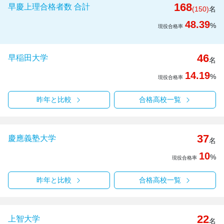
168
早慶上理合格者数 合計
(150)
名
48.39
%
現役合格率
46
早稲田大学
名
14.19
%
現役合格率
昨年と比較
合格高校一覧
37
慶應義塾大学
名
10
%
現役合格率
昨年と比較
合格高校一覧
22
上智大学
名