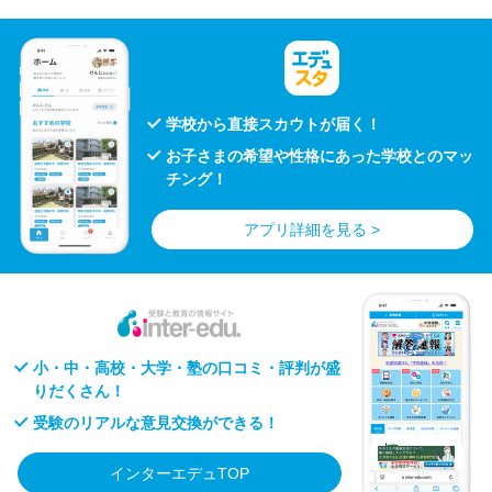
学校から直接スカウトが届く！
お子さまの希望や性格にあった学校とのマッ
チング！
アプリ詳細を見る >
小・中・高校・大学・塾の口コミ・評判が盛
りだくさん！
受験のリアルな意見交換ができる！
インターエデュTOP