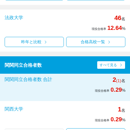
46
法政大学
名
12.64
%
現役合格率
昨年と比較
合格高校一覧
関関同立合格者数
すべて見る
2
関関同立合格者数 合計
(1)
名
0.29
%
現役合格率
1
関西大学
名
0.29
%
現役合格率