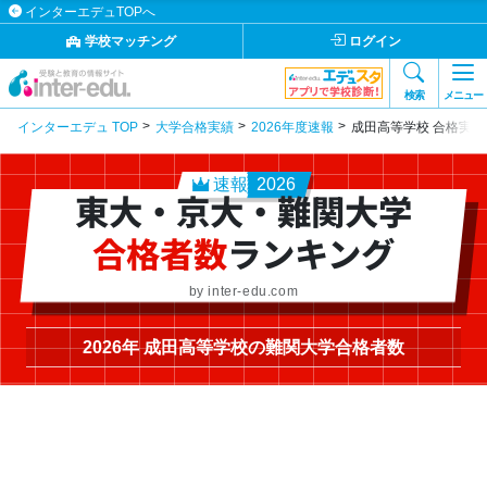
インターエデュTOPへ
学校マッチング
ログイン
検索
メニュー
インターエデュ TOP
大学合格実績
2026年度速報
成田高等学校 合格実績
速報
2026
東大・京大・難関大学
合格者数
ランキング
by inter-edu.com
2026年 成田高等学校の難関大学合格者数