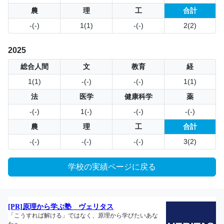
農
理
工
合計
-(-)
1(1)
-(-)
2(2)
2025
総合人間
文
教育
経
1(1)
-(-)
-(-)
1(1)
法
医学
健康科学
薬
-(-)
1(-)
-(-)
-(-)
農
理
工
合計
-(-)
-(-)
-(-)
3(2)
学校の実績ページに戻る