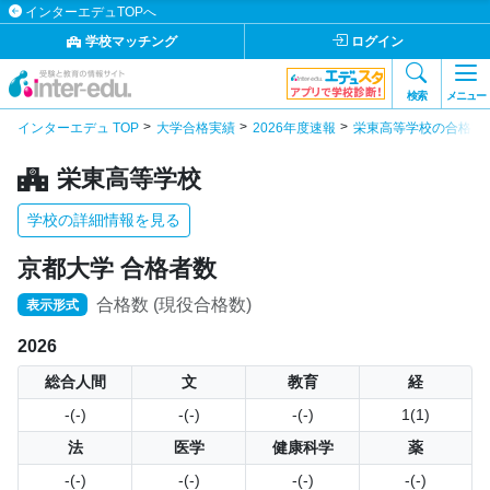
インターエデュTOPへ
学校マッチング
ログイン
検索
メニュー
インターエデュ TOP
大学合格実績
2026年度速報
栄東高等学校の合格実
栄東高等学校
学校の詳細情報を見る
京都大学 合格者数
合格数 (現役合格数)
表示形式
2026
総合人間
文
教育
経
-(-)
-(-)
-(-)
1(1)
法
医学
健康科学
薬
-(-)
-(-)
-(-)
-(-)