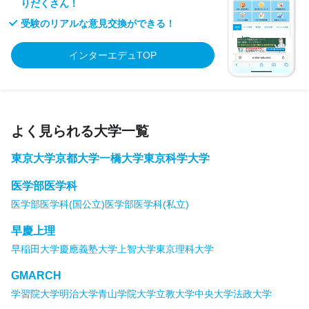
りだくさん！
受験のリアルな意見交換ができる！
インターエデュTOP
よく見られる大学一覧
東京大学
京都大学
一橋大学
東京科学大学
医学部医学科
医学部医学科(国公立)
医学部医学科(私立)
早慶上理
早稲田大学
慶應義塾大学
上智大学
東京理科大学
GMARCH
学習院大学
明治大学
青山学院大学
立教大学
中央大学
法政大学