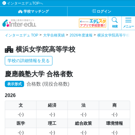
インターエデュTOPへ
学校マッチング
ログイン
検索
メニュー
インターエデュ TOP
大学合格実績
2026年度速報
横浜女学院高等学校の
横浜女学院高等学校
学校の詳細情報を見る
慶應義塾大学 合格者数
合格数 (現役合格数)
表示形式
2026
文
経済
法
商
-(-)
-(-)
-(-)
-(-)
医学
理工
総合政策
環境情報
-(-)
-(-)
-(-)
-(-)