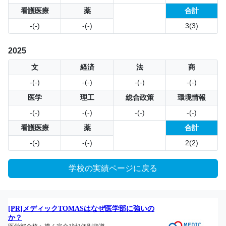
看護医療
薬
合計
-(-)
-(-)
3(3)
2025
文
経済
法
商
-(-)
-(-)
-(-)
-(-)
医学
理工
総合政策
環境情報
-(-)
-(-)
-(-)
-(-)
看護医療
薬
合計
-(-)
-(-)
2(2)
学校の実績ページに戻る