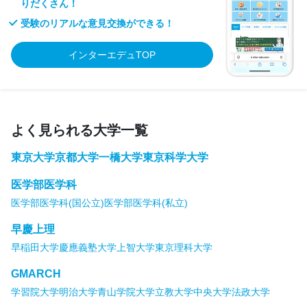
りだくさん！
受験のリアルな意見交換ができる！
インターエデュTOP
よく見られる大学一覧
東京大学
京都大学
一橋大学
東京科学大学
医学部医学科
医学部医学科(国公立)
医学部医学科(私立)
早慶上理
早稲田大学
慶應義塾大学
上智大学
東京理科大学
GMARCH
学習院大学
明治大学
青山学院大学
立教大学
中央大学
法政大学