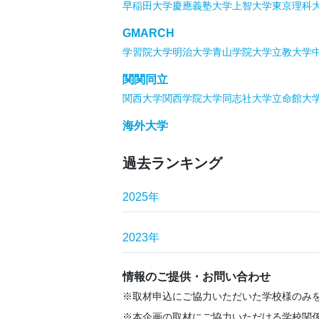
早稲田大学
慶應義塾大学
上智大学
東京理科
GMARCH
学習院大学
明治大学
青山学院大学
立教大学
関関同立
関西大学
関西学院大学
同志社大学
立命館大
海外大学
過去ランキング
2025年
2023年
情報のご提供・お問い合わせ
取材申込にご協力いただいた学校様のみ
本企画の取材にご協力いただける学校関