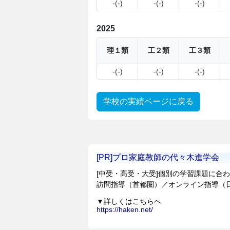
-(-)
-(-)
-(-)
2025
理１類
工２類
工３類
-(-)
-(-)
-(-)
学校の実績ページに戻る