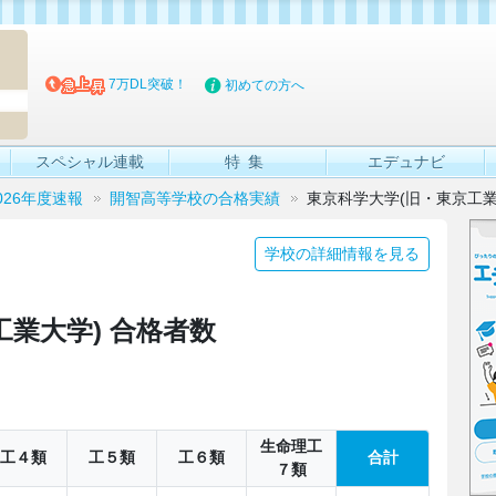
マイブッ
7万DL突破！
初めての方へ
スペシャル連載
特集
エデュナビ
026年度速報
開智高等学校の合格実績
東京科学大学(旧・東京工業
学校の詳細情報を見る
業大学) 合格者数
生命理工
工４類
工５類
工６類
合計
７類