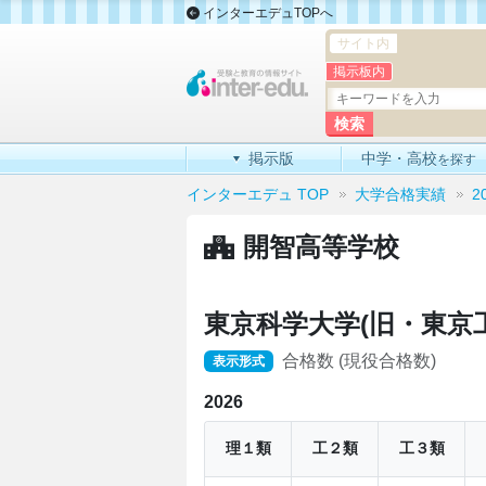
インターエデュTOPへ
サイト内
掲示板内
掲示版
中学・高校
を探す
インターエデュ TOP
大学合格実績
2
開智高等学校
東京科学大学(旧・東京工
合格数 (現役合格数)
表示形式
2026
理１類
工２類
工３類