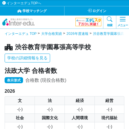
インターエデュTOPへ
学校マッチング
ログイン
検索
メニュー
インターエデュ TOP
大学合格実績
2026年度速報
渋谷教育学園幕張高等
渋谷教育学園幕張高等学校
学校の詳細情報を見る
法政大学 合格者数
合格数 (現役合格数)
表示形式
2026
文
法
経済
経営
-(-)
-(-)
-(-)
-(-)
社会
国際文化
人間環境
現代福祉
-(-)
-(-)
-(-)
-(-)