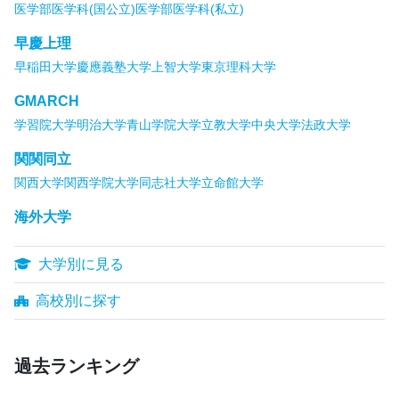
医学部医学科(国公立)
医学部医学科(私立)
早慶上理
早稲田大学
慶應義塾大学
上智大学
東京理科大学
GMARCH
学習院大学
明治大学
青山学院大学
立教大学
中央大学
法政大学
関関同立
関西大学
関西学院大学
同志社大学
立命館大学
海外大学
大学別に見る
高校別に探す
過去ランキング