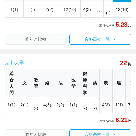
-
-
1(1)
-(-)
2(2)
12(10)
4(3)
19(16)
(-)
(-)
5.23
%
現役合格率
昨年と比較
合格高校一覧
22
京都大学
名
総
健
合
教
医
康
文
経
法
薬
農
理
工
人
育
学
科
間
学
-
-
-
1(1)
2(1)
4(3)
2(2)
1(1)
4(3)
1(1)
7(7)
(-)
(-)
(-)
6.21
%
現役合格率
昨年と比較
合格高校一覧