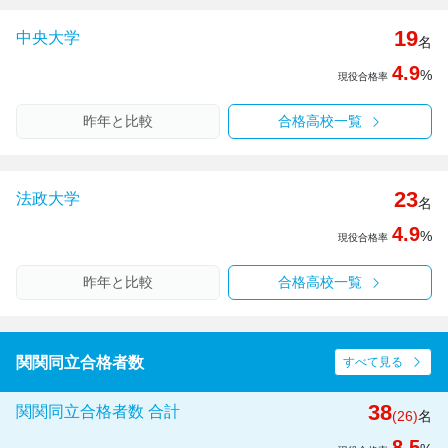
19
中央大学
名
4.9
%
現役合格率
昨年と比較
合格高校一覧
23
法政大学
名
4.9
%
現役合格率
昨年と比較
合格高校一覧
関関同立合格者数
すべて見る
38
関関同立合格者数 合計
(26)
名
8.5