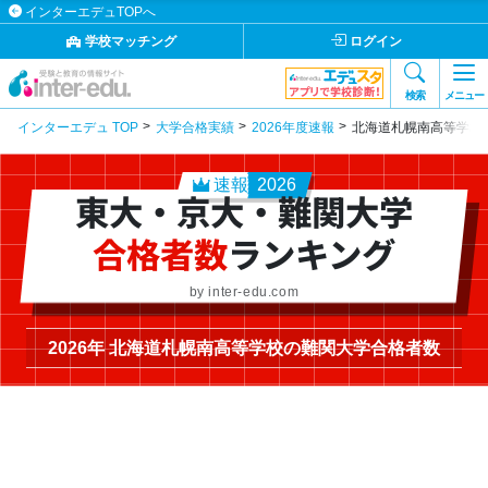
インターエデュTOPへ
学校マッチング
ログイン
検索
メニュー
インターエデュ TOP
大学合格実績
2026年度速報
北海道札幌南高等学校
速報
2026
東大・京大・難関大学
合格者数
ランキング
by inter-edu.com
2026年 北海道札幌南高等学校の難関大学合格者数