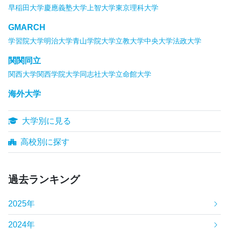
早稲田大学
慶應義塾大学
上智大学
東京理科大学
GMARCH
学習院大学
明治大学
青山学院大学
立教大学
中央大学
法政大学
関関同立
関西大学
関西学院大学
同志社大学
立命館大学
海外大学
大学別に見る
高校別に探す
過去ランキング
2025年
2024年