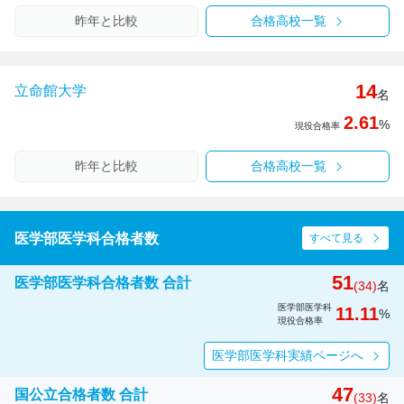
昨年と比較
合格高校一覧
14
立命館大学
名
2.61
%
現役合格率
昨年と比較
合格高校一覧
医学部医学科合格者数
すべて見る
51
医学部医学科合格者数 合計
(34)
名
医学部医学科
11.11
%
現役合格率
医学部医学科実績ページへ
47
国公立合格者数 合計
(33)
名