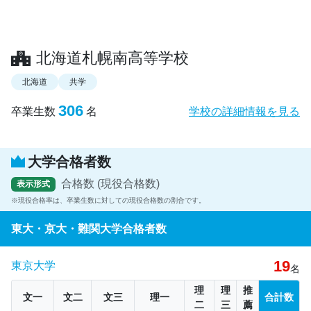
北海道札幌南高等学校
北海道
共学
306
卒業生数
名
学校の詳細情報を見る
大学合格者数
合格数 (現役合格数)
表示形式
現役合格率は、卒業生数に対しての現役合格数の割合です。
東大・京大・難関大学合格者数
19
東京大学
名
理
理
推
文一
文二
文三
理一
合計数
二
三
薦