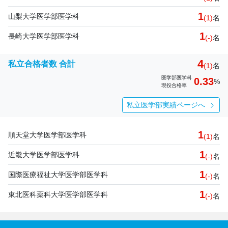
1
山梨大学医学部医学科
(1)
名
1
長崎大学医学部医学科
(-)
名
4
私立合格者数 合計
(1)
名
医学部医学科
0.33
%
現役合格率
私立医学部実績ページへ
1
順天堂大学医学部医学科
(1)
名
1
近畿大学医学部医学科
(-)
名
1
国際医療福祉大学医学部医学科
(-)
名
1
東北医科薬科大学医学部医学科
(-)
名