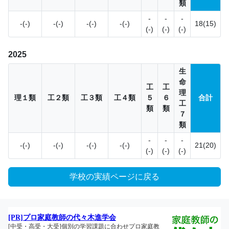
類
-
-
-
-(-)
-(-)
-(-)
-(-)
18(15)
(-)
(-)
(-)
2025
生
命
工
工
理
理１類
工２類
工３類
工４類
５
６
合計
工
類
類
７
類
-
-
-
-(-)
-(-)
-(-)
-(-)
21(20)
(-)
(-)
(-)
学校の実績ページに戻る