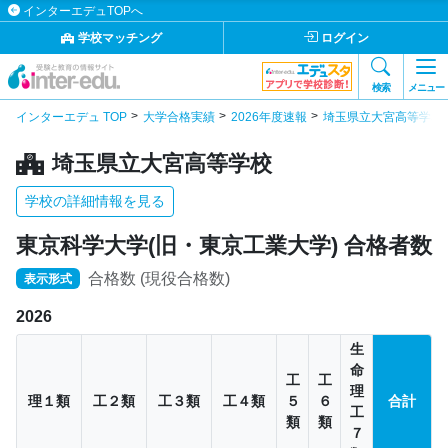
インターエデュTOPへ
学校マッチング
ログイン
検索
メニュー
インターエデュ TOP
大学合格実績
2026年度速報
埼玉県立大宮高等学校
埼玉県立大宮高等学校
学校の詳細情報を見る
東京科学大学(旧・東京工業大学) 合格者数
合格数 (現役合格数)
表示形式
2026
生
命
工
工
理
理１類
工２類
工３類
工４類
５
６
合計
工
類
類
７