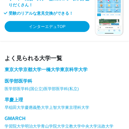
りだくさん！
受験のリアルな意見交換ができる！
インターエデュTOP
よく見られる大学一覧
東京大学
京都大学
一橋大学
東京科学大学
医学部医学科
医学部医学科(国公立)
医学部医学科(私立)
早慶上理
早稲田大学
慶應義塾大学
上智大学
東京理科大学
GMARCH
学習院大学
明治大学
青山学院大学
立教大学
中央大学
法政大学