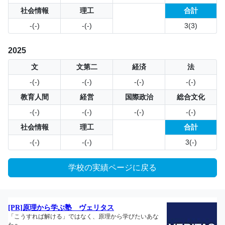
社会情報
理工
合計
-(-)
-(-)
3(3)
2025
文
文第二
経済
法
-(-)
-(-)
-(-)
-(-)
教育人間
経営
国際政治
総合文化
-(-)
-(-)
-(-)
-(-)
社会情報
理工
合計
-(-)
-(-)
3(-)
学校の実績ページに戻る