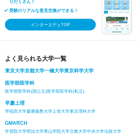
りだくさん！
受験のリアルな意見交換ができる！
インターエデュTOP
よく見られる大学一覧
東京大学
京都大学
一橋大学
東京科学大学
医学部医学科
医学部医学科(国公立)
医学部医学科(私立)
早慶上理
早稲田大学
慶應義塾大学
上智大学
東京理科大学
GMARCH
学習院大学
明治大学
青山学院大学
立教大学
中央大学
法政大学