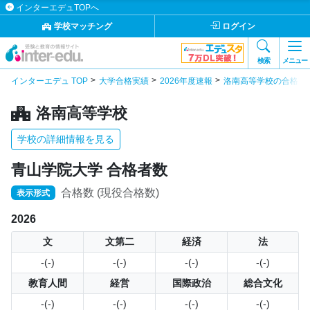
インターエデュTOPへ
学校マッチング
ログイン
検索
メニュー
インターエデュ TOP
大学合格実績
2026年度速報
洛南高等学校の合格実
洛南高等学校
学校の詳細情報を見る
青山学院大学 合格者数
合格数 (現役合格数)
表示形式
2026
文
文第二
経済
法
-(-)
-(-)
-(-)
-(-)
教育人間
経営
国際政治
総合文化
-(-)
-(-)
-(-)
-(-)