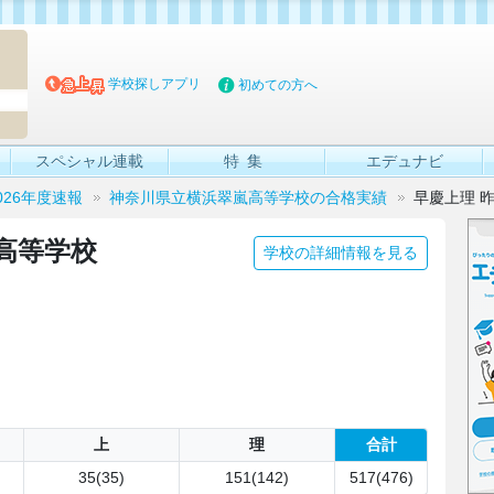
マイブッ
学校探しアプリ
初めての方へ
スペシャル連載
特集
エデュナビ
026年度速報
神奈川県立横浜翠嵐高等学校の合格実績
早慶上理 
高等学校
学校の詳細情報を見る
上
理
合計
35(35)
151(142)
517(476)