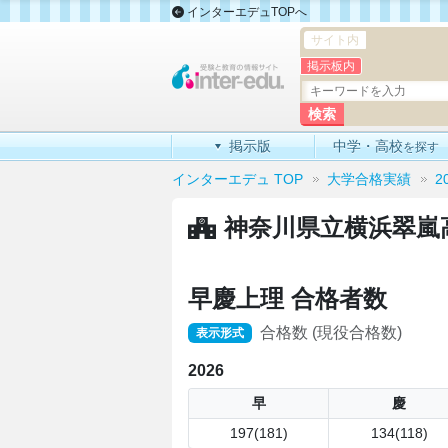
インターエデュTOPへ
サイト内
掲示板内
掲示版
中学・高校
を探す
インターエデュ TOP
大学合格実績
2
神奈川県立横浜翠嵐
早慶上理 合格者数
合格数 (現役合格数)
表示形式
2026
早
慶
197(181)
134(118)