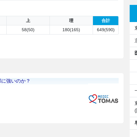
上
理
合計
58(50)
180(165)
649(590)