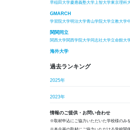
早稲田大学
慶應義塾大学
上智大学
東京理科
GMARCH
学習院大学
明治大学
青山学院大学
立教大学
関関同立
関西大学
関西学院大学
同志社大学
立命館大
海外大学
過去ランキング
2025年
2023年
情報のご提供・お問い合わせ
取材申込にご協力いただいた学校様のみ
本企画の取材にご協力いただける学校関