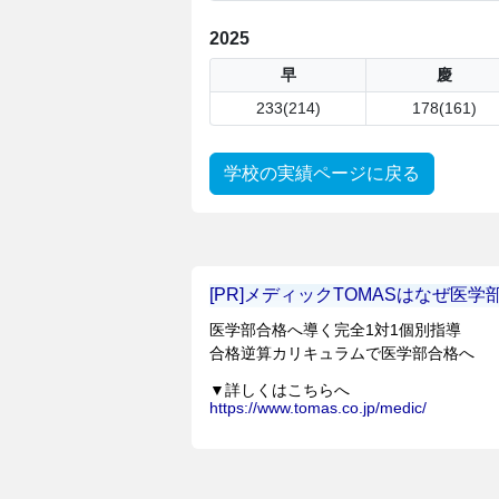
2025
早
慶
233(214)
178(161)
学校の実績ページに戻る