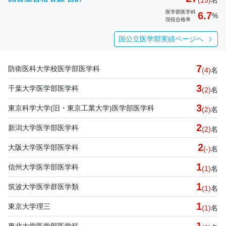
(15)
名
医学部医学科
6.7
%
現役合格率
国公立医学部実績ページへ
7
防衛医科大学校医学部医学科
(4)
名
3
千葉大学医学部医学科
(2)
名
3
東京科学大学(旧・東京工業大学)医学部医学科
(2)
名
2
新潟大学医学部医学科
(2)
名
2
大阪大学医学部医学科
(-)
名
1
信州大学医学部医学科
(1)
名
1
筑波大学医学群医学類
(1)
名
1
東京大学理三
(1)
名
東北大学医学部医学科