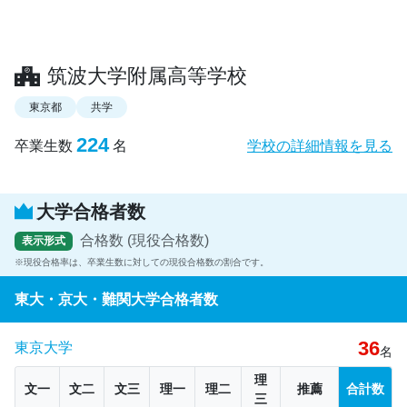
筑波大学附属高等学校
東京都
共学
224
卒業生数
名
学校の詳細情報を見る
大学合格者数
合格数 (現役合格数)
表示形式
現役合格率は、卒業生数に対しての現役合格数の割合です。
東大・京大・難関大学合格者数
36
東京大学
名
理
文一
文二
文三
理一
理二
推薦
合計数
三