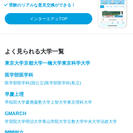
受験のリアルな意見交換ができる！
インターエデュTOP
よく見られる大学一覧
東京大学
京都大学
一橋大学
東京科学大学
医学部医学科
医学部医学科(国公立)
医学部医学科(私立)
早慶上理
早稲田大学
慶應義塾大学
上智大学
東京理科大学
GMARCH
学習院大学
明治大学
青山学院大学
立教大学
中央大学
法政大学
関関同立