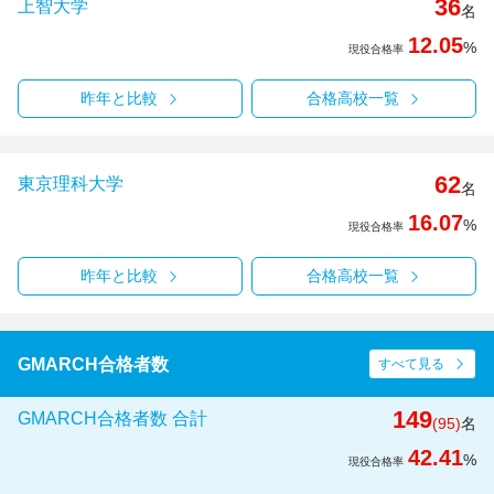
36
上智大学
名
12.05
%
現役合格率
昨年と比較
合格高校一覧
62
東京理科大学
名
16.07
%
現役合格率
昨年と比較
合格高校一覧
GMARCH合格者数
すべて見る
149
GMARCH合格者数 合計
(95)
名
42.41
%
現役合格率