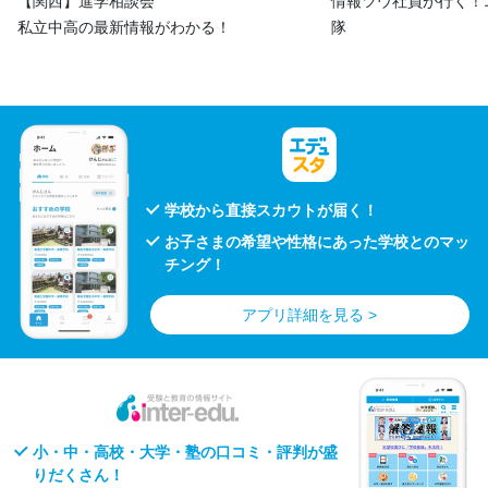
進学相談会
情報ツウ社員が行く！エデュママ社
の最新情報がわかる！
隊
学校から直接スカウトが届く！
お子さまの希望や性格にあった学校とのマッ
チング！
アプリ詳細を見る >
小・中・高校・大学・塾の口コミ・評判が盛
りだくさん！