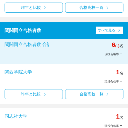
昨年と比較
合格高校一覧
関関同立合格者数
すべて見る
6
関関同立合格者数 合計
(-)
名
－
現役合格率
1
関西学院大学
名
－
現役合格率
昨年と比較
合格高校一覧
1
同志社大学
名
－
現役合格率