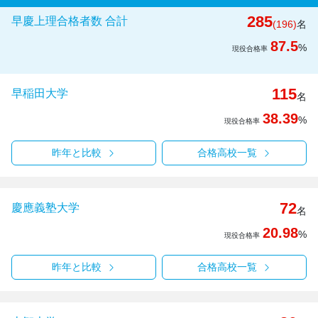
285
早慶上理合格者数 合計
(196)
名
87.5
%
現役合格率
115
早稲田大学
名
38.39
%
現役合格率
昨年と比較
合格高校一覧
72
慶應義塾大学
名
20.98
%
現役合格率
昨年と比較
合格高校一覧