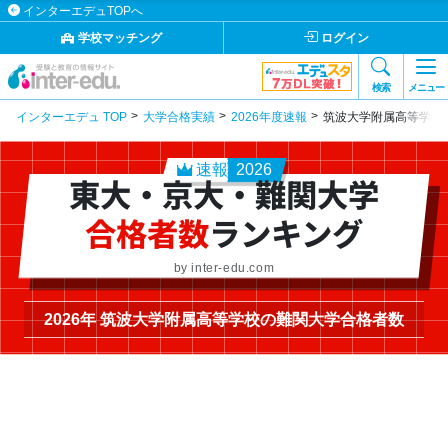
インターエデュTOPへ
学校マッチング
ログイン
検索
メニュー
インターエデュ TOP
大学合格実績
2026年度速報
筑波大学附属高等学校
速報
2026
東大・京大・難関大学
合格者数
ランキング
by inter-edu.com
2026年 筑波大学附属高等学校の難関大学合格者数