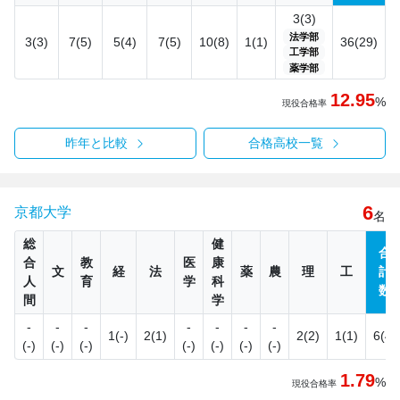
3(3)
法学部
3(3)
7(5)
5(4)
7(5)
10(8)
1(1)
36(29)
工学部
薬学部
12.95
%
現役合格率
昨年と比較
合格高校一覧
6
京都大学
名
総
健
合
合
教
医
康
文
経
法
薬
農
理
工
計
人
育
学
科
数
間
学
-
-
-
-
-
-
-
1(-)
2(1)
2(2)
1(1)
6(4)
(-)
(-)
(-)
(-)
(-)
(-)
(-)
1.79
%
現役合格率