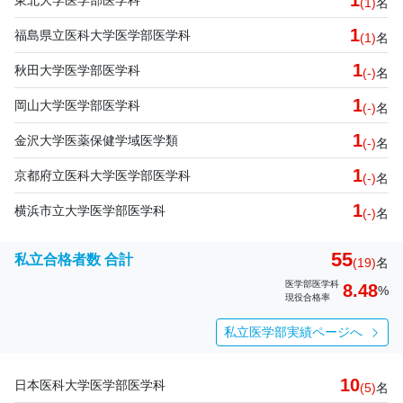
1
(1)
名
1
福島県立医科大学医学部医学科
(1)
名
1
秋田大学医学部医学科
(-)
名
1
岡山大学医学部医学科
(-)
名
1
金沢大学医薬保健学域医学類
(-)
名
1
京都府立医科大学医学部医学科
(-)
名
1
横浜市立大学医学部医学科
(-)
名
55
私立合格者数 合計
(19)
名
医学部医学科
8.48
%
現役合格率
私立医学部実績ページへ
10
日本医科大学医学部医学科
(5)
名