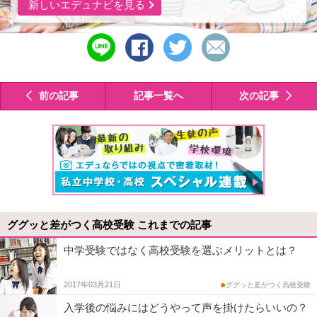
新しいエデュナビを見る
line
シ
ツ
メ
で
ェ
イ
ー
送
ア
ー
ル
る
す
ト
で
前の記事
記事一覧へ
次の記事
る
す
送
る
る
ググッと差がつく高校受験 これまでの記事
中学受験ではなく高校受験を選ぶメリットとは？
2017年03月21日
ググッと差がつく高校受験
入学後の悩みにはどうやって声を掛けたらいいの？