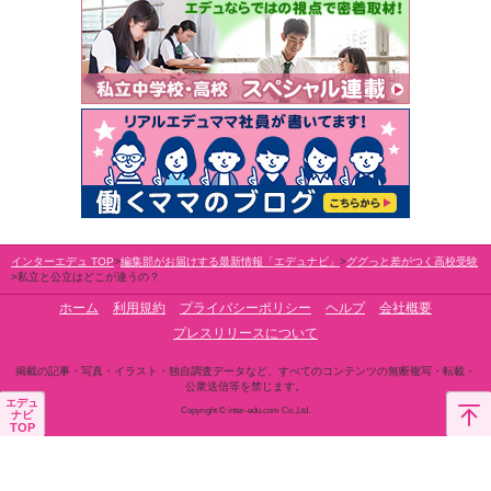
インターエデュ TOP
編集部がお届けする最新情報「エデュナビ」
ググっと差がつく高校受験
私立と公立はどこが違うの？
ホーム
利用規約
プライバシーポリシー
ヘルプ
会社概要
プレスリリースについて
掲載の記事・写真・イラスト・独自調査データなど、すべてのコンテンツの無断複写・転載・
公衆送信等を禁じます。
エデュ
Copyright © inter-edu.com Co.,Ltd.
ナビ
TOP