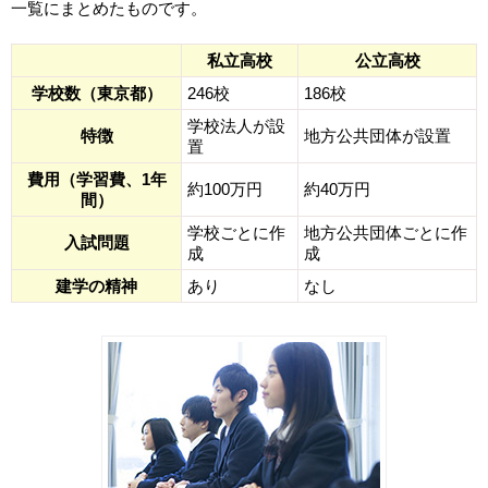
受
一覧にまとめたものです。
コ
験
私立高校
公立高校
ム
学校数（東京都）
246校
186校
学校法人が設
エ
特徴
地方公共団体が設置
置
費用（学習費、1年
デ
約100万円
約40万円
間）
ュ
学校ごとに作
地方公共団体ごとに作
入試問題
成
成
ナ
建学の精神
あり
なし
ビ