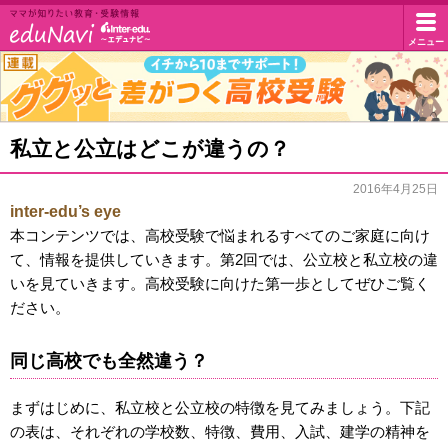
イ
メニュー
マ
マ
ン
が
知
タ
グ
私立と公立はどこが違うの？
り
グ
た
ー
い
2016年4月25日
ッ
教
inter-edu’s eye
エ
と
育・
本コンテンツでは、高校受験で悩まれるすべてのご家庭に向け
受
差
て、情報を提供していきます。第2回では、公立校と私立校の違
デ
験
いを見ていきます。高校受験に向けた第一歩としてぜひご覧く
が
情
ュ・
ださい。
報
つ
ド
く
同じ高校でも全然違う？
高
ッ
まずはじめに、私立校と公立校の特徴を見てみましょう。下記
校
の表は、それぞれの学校数、特徴、費用、入試、建学の精神を
ト