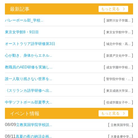
最新記事
もっと見る
[
]
バレーボール部_学校...
瀧野川女子学園...
[
]
東京女学館8・9日目
東京女学館中学...
[
]
オーストラリア語学研修第3日
城北中学校・高...
[
]
心が動き、身体からエネル...
新渡戸文化中学...
[
]
教職員のAED研修を実施し...
成女学園中学校...
[
]
誰一人取り残さない世界を...
聖学院中学校・...
[
]
《スリランカ語学研修へ出...
東京成徳大学深...
[
]
中学ソフトボール部夏季大...
佼成学園女子中...
イベント情報
もっと見る
08/09
[
]
立教英国学院学校説...
立教英国学院...
08/11
[
]
真夏の夜の納涼企画...
大妻多摩中学...