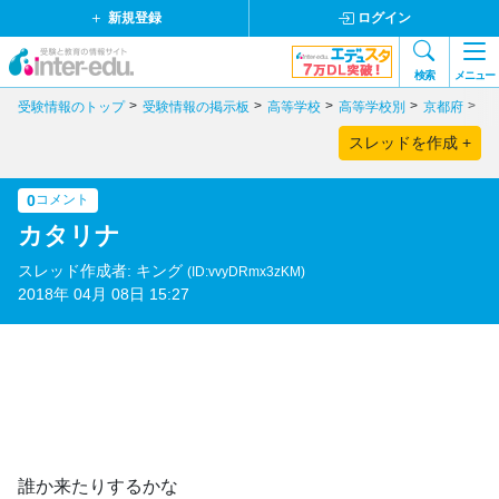
新規登録
ログイン
検索
メニュー
受験情報のトップ
受験情報の掲示板
高等学校
高等学校別
京都府
私
スレッドを作成 +
0
コメント
カタリナ
スレッド作成者: キング
(ID:vvyDRmx3zKM)
2018年 04月 08日 15:27
誰か来たりするかな