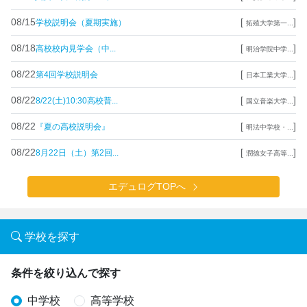
08/15
[
]
学校説明会（夏期実施）
拓殖大学第一...
08/18
[
]
高校校内見学会（中...
明治学院中学...
08/22
[
]
第4回学校説明会
日本工業大学...
08/22
[
]
8/22(土)10:30高校普...
国立音楽大学...
08/22
[
]
『夏の高校説明会』
明法中学校・...
08/22
[
]
8月22日（土）第2回...
潤徳女子高等...
エデュログTOPへ
学校を探す
条件を絞り込んで探す
中学校
高等学校