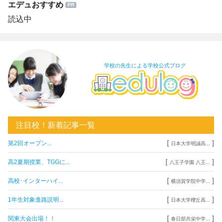
エデュおすすめ
読込中
学校の先生による学校公式ブログ
注目校！新着記事一覧
[
]
第2回オープン...
日本大学明誠高...
[
]
高2夏期授業、TGGに...
八王子学園 八王...
[
]
高校･インターハイ...
横須賀学院中学...
[
]
1年生対象進路説明...
日本大学櫻丘高...
[
]
関東大会出場！！
春日部共栄中学...